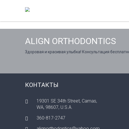
ALIGN ORTHODONTICS
Здоровая и красивая улыбка! Консультация бесплатн
КОНТАКТЫ
19301 SE 34th Street, Camas,
WA, 98607, U.S.A.
360-817-2747
alignorthodontics@yahoo.com