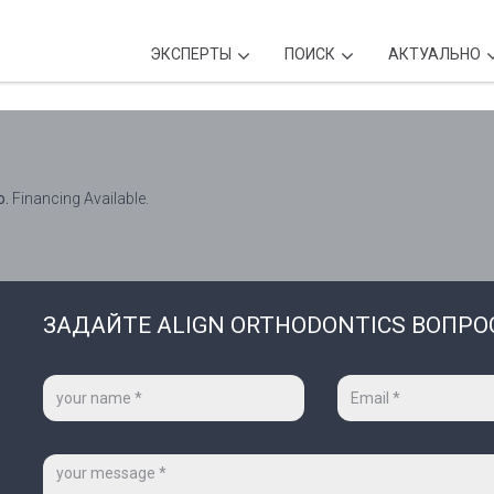
ЭКСПЕРТЫ
ПОИСК
АКТУАЛЬНО
о.
Financing Available.
ЗАДАЙТЕ ALIGN ORTHODONTICS ВОПРО
Ваше
Ваш
имя
e-
*
mail
*
Сообщение