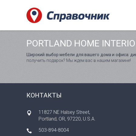
PORTLAND HOME INTERIO
Широкий выбор мебели для вашего дома и офиса: дива
получить подарок? Мы ждем вас в нашем магазине!
КОНТАКТЫ
11827 NE Halsey Street,
Portland, OR, 97220, U.S.A.
503-894-8004