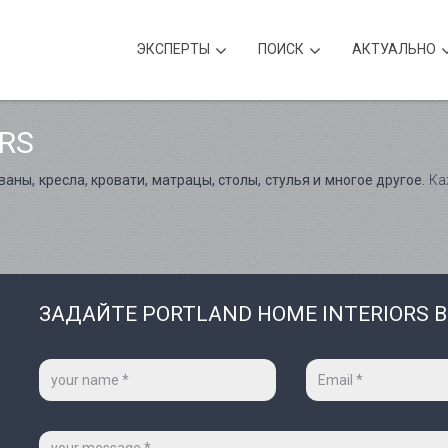
ЭКСПЕРТЫ
ПОИСК
АКТУАЛЬНО
RS
ны, кресла, кровати, матрацы, столы, стулья и многое другое.
Каж
ЗАДАЙТЕ PORTLAND HOME INTERIORS 
Ваше
Ваш
имя
e-
*
mail
*
Сообщение