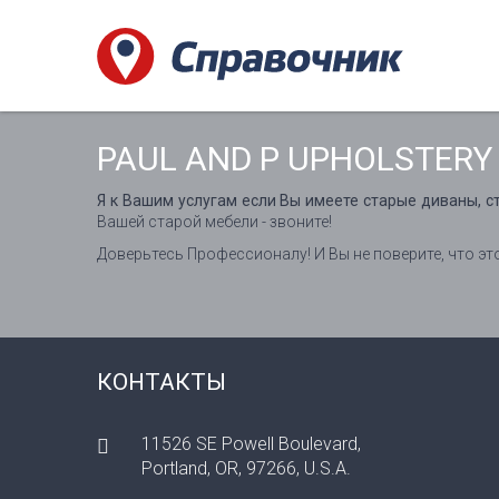
PAUL AND P UPHOLSTERY
Я к Вашим услугам если Вы имеете старые диваны, с
Вашей старой мебели - звоните!
Доверьтесь Профессионалу! И Вы не поверите, что эт
КОНТАКТЫ
11526 SE Powell Boulevard,
Portland, OR, 97266, U.S.A.