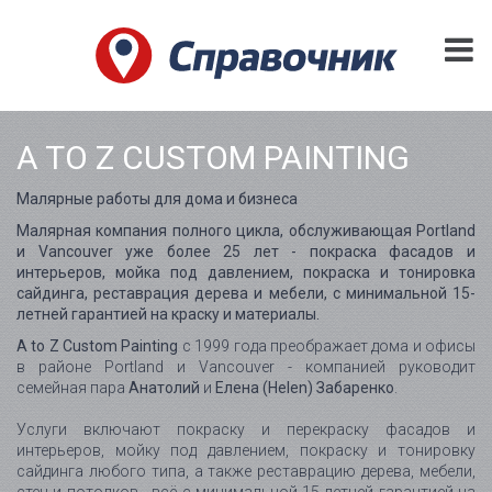
A TO Z CUSTOM PAINTING
Малярные работы для дома и бизнеса
Малярная компания полного цикла, обслуживающая Portland
и Vancouver уже более 25 лет - покраска фасадов и
интерьеров, мойка под давлением, покраска и тонировка
сайдинга, реставрация дерева и мебели, с минимальной 15-
летней гарантией на краску и материалы.
A to Z Custom Painting
с 1999 года преображает дома и офисы
в районе Portland и Vancouver - компанией руководит
семейная пара
Анатолий
и
Елена (Helen) Забаренко
.
Услуги включают покраску и перекраску фасадов и
интерьеров, мойку под давлением, покраску и тонировку
сайдинга любого типа, а также реставрацию дерева, мебели,