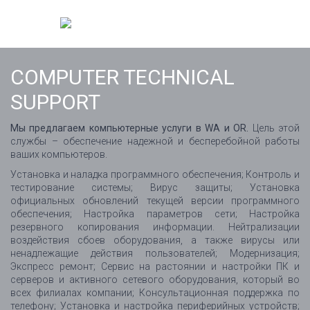
COMPUTER TECHNICAL
SUPPORT
Мы предлагаем компьютерные услуги в WA и OR.
Цель этой
службы – обеспечение надежной и бесперебойной работы
ваших компьютеров.
Установка и наладка программного обеспечения; Контроль и
тестирование системы; Вирус защиты; Установка
официальных обновлений текущей версии программного
обеспечения; Настройка параметров сети; Настройка
резервного копирования информации. Нейтрализации
воздействия сбоев оборудования, а также вирусы или
ненадлежащие действия пользователей; Модернизация;
Экспресс ремонт; Сервис на растоянии и настройки ПК и
серверов и активного сетевого оборудования, который во
всех филиалах компании; Консультационная поддержка по
телефону; Установка и настройка периферийных устройств;