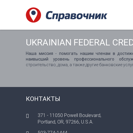
UKRAINIAN FEDERAL CRED
Наша миссия - помогать нашим членам в достиже
наивысший уровень профессионального обслуж
строительство, дома, а также другие банковские услу
КОНТАКТЫ
371 - 11050 Powell Boulevard,
Portland, OR, 97266, U.S.A.
503-774-1444