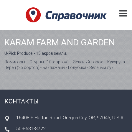
KARAM FARM AND GARDEN
U-Pick Produce - 15 акров земли.
Помидоры - Огурцы (10 сортов) - Зеленый горох - Кукуруза -
Перец (25 сортов) - Баклажаны - Голубика - Зеленый лук...
КОНТАКТЫ
16408 S Hattan Road, Oregon City, OR, 97045, U.S.A.
503-631-8722