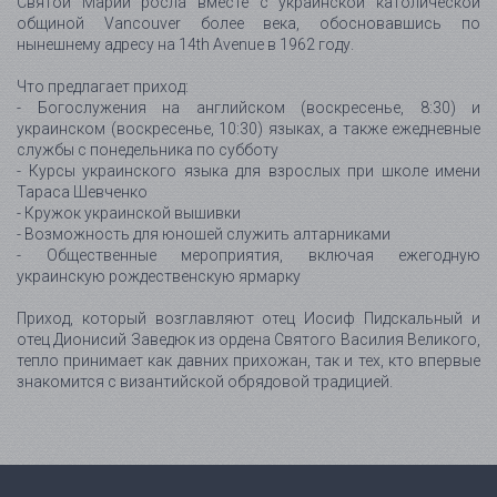
Святой Марии росла вместе с украинской католической
общиной Vancouver более века, обосновавшись по
нынешнему адресу на 14th Avenue в 1962 году.
Что предлагает приход:
- Богослужения на английском (воскресенье, 8:30) и
украинском (воскресенье, 10:30) языках, а также ежедневные
службы с понедельника по субботу
- Курсы украинского языка для взрослых при школе имени
Тараса Шевченко
- Кружок украинской вышивки
- Возможность для юношей служить алтарниками
- Общественные мероприятия, включая ежегодную
украинскую рождественскую ярмарку
Приход, который возглавляют отец Иосиф Пидскальный и
отец Дионисий Заведюк из ордена Святого Василия Великого,
тепло принимает как давних прихожан, так и тех, кто впервые
знакомится с византийской обрядовой традицией.