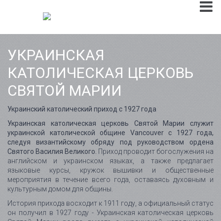
УКРАИНСКАЯ
КАТОЛИЧЕСКАЯ ЦЕРКОВЬ
СВЯТОЙ МАРИИ
Украинский католический приход с 1927 года
Украинская католическая церковь Святой Марии служит
украинской католической общине Vancouver с 1927 года,
следуя византийскому обряду под руководством ордена
Святого Василия Великого.
Приход проводит богослужения на
английском и украинском языках, а также предлагает
языковые курсы, кружок вышивки и общественные
мероприятия в течение всего года, оставаясь духовным и
культурным домом для общины.
История прихода восходит к 1911 году, а официальный статус
он получил в 1927 году - Украинская католическая церковь