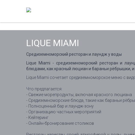
LIQUE MIAMI
Средиземноморский ресторан и лаундж у воды
Lique Miami - средиземноморский ресторан и лау
блюдами, как красный люциан и бараньи рёбрышки, 
Lique Miami сочетает средиземноморское меню с вид
Что предлагается:
- Свежие морепродукты, включая красного люциана
- Средиземноморские блюда, такие как бараньи рёбр
- Полноценный бар и лаундж-зону
- Организацию частных мероприятий
- Кейтеринг
- Онлайн-бронирование столиков
Ресторан известен своей атмосферой у воды, вним