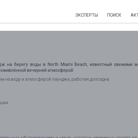
ЭКСПЕРТЫ
ПОИСК
АК
ндж на берегу воды в North Miami Beach, известный свежими м
и оживлённой вечерней атмосферой.
ом на воду и атмосферой лаунджа, работая допоздна.
ышки
ательным обслуживанием и меню, которое неизменно хвалят за