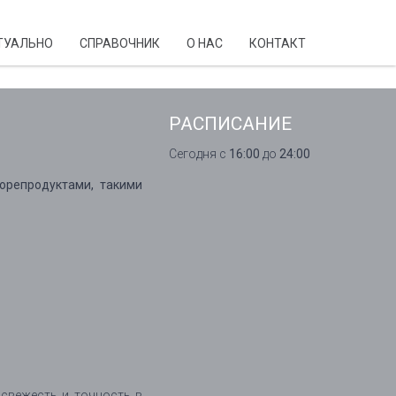
ТУАЛЬНО
CПРАВОЧНИК
О НАС
КОНТАКТ
РАСПИСАНИЕ
Сегодня с
16:00
до
24:00
орепродуктами, такими
 свежесть и точность в