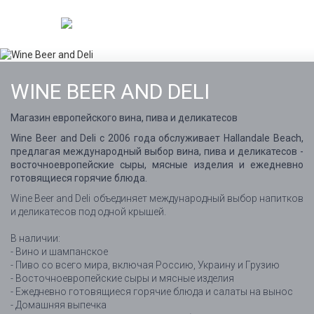
WINE BEER AND DELI
Магазин европейского вина, пива и деликатесов
Wine Beer and Deli с 2006 года обслуживает Hallandale Beach,
предлагая международный выбор вина, пива и деликатесов -
восточноевропейские сыры, мясные изделия и ежедневно
готовящиеся горячие блюда.
Wine Beer and Deli объединяет международный выбор напитков
и деликатесов под одной крышей.
В наличии:
- Вино и шампанское
- Пиво со всего мира, включая Россию, Украину и Грузию
- Восточноевропейские сыры и мясные изделия
- Ежедневно готовящиеся горячие блюда и салаты на вынос
- Домашняя выпечка