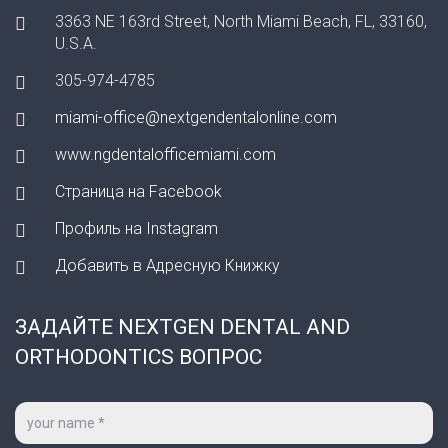
3363 NE 163rd Street, North Miami Beach, FL, 33160,
U.S.A.
305-974-4785
miami-office@nextgendentalonline.com
www.ngdentalofficemiami.com
Страница на Facebook
Профиль на Instagram
Добавить в Адресную Книжку
ЗАДАЙТЕ NEXTGEN DENTAL AND
ORTHODONTICS ВОПРОС
Ваше
имя