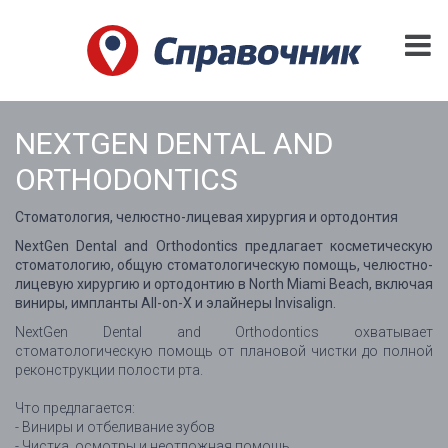
NEXTGEN DENTAL AND
ORTHODONTICS
Стоматология, челюстно-лицевая хирургия и ортодонтия
NextGen Dental and Orthodontics предлагает косметическую
стоматологию, общую стоматологическую помощь, челюстно-
лицевую хирургию и ортодонтию в North Miami Beach, включая
виниры, импланты All-on-X и элайнеры Invisalign.
NextGen Dental and Orthodontics охватывает
стоматологическую помощь от плановой чистки до полной
реконструкции полости рта.
Что предлагается:
- Виниры и отбеливание зубов
- Чистка, осмотры и неотложная помощь