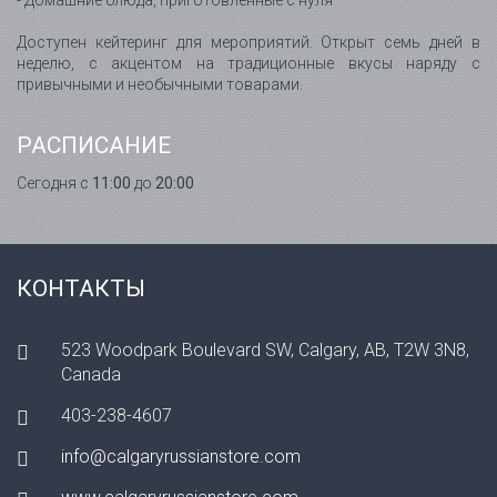
- Домашние блюда, приготовленные с нуля
Доступен кейтеринг для мероприятий. Открыт семь дней в
неделю, с акцентом на традиционные вкусы наряду с
привычными и необычными товарами.
РАСПИСАНИЕ
Сегодня с
11:00
до
20:00
КОНТАКТЫ
523 Woodpark Boulevard SW, Calgary, AB, T2W 3N8,
Canada
403-238-4607
info@calgaryrussianstore.com