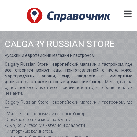
CALGARY RUSSIAN STORE
Русский и европейский магазин и гастроном
Calgary Russian Store - европейский магазин и гастроном, где
всё строится вокруг еды, приготовленной с нуля: мясо,
морепродукты, овощи, сыр, сладости и импортные
деликатесы, а также готовые домашние блюда.
Место, где на
одной полке соседствуют привычное и то, что больше нигде
не найти.
Calgary Russian Store - европейский магазин и гастроном, где
есть:
- Мясная гастрономия и готовые блюда
- Свежие овощи и морепродукты
- Сыр, кондитерские изделия и сладости
- Импортные деликатесы