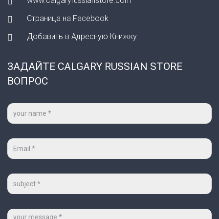
www.calgaryrussianstore.com
Страница на Facebook
Добавить в Адресную Книжку
ЗАДАЙТЕ CALGARY RUSSIAN STORE
ВОПРОС
Ваше
имя
*
Ваш
e-
mail
*
Тема
Сообщение