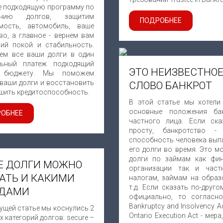
е подходящую программу по
ению долгов, защитим
ПОДРОБНЕЕ
мость, автомобиль, ваше
во, а главное - вернем вам
ний покой и стабильность.
ем все ваши долги в один
ьный платеж подходящий
ЭТО НЕИЗВЕСТНО
 бюджету. Мы поможем
 ваши долги и восстановить
СЛОВО БАНКРОТ
шить кредитоспособность.
В этой статье мы хотели
основные положения ба
ОБНЕЕ
частного лица. Если ска
просту, банкротство -
способность человека вып
его долги во время. Это м
долги по займам как фи
Е ДОЛГИ МОЖНО
организации так и част
АТЬ И КАКИМИ
налогам, займам на образ
т.д. Если сказать по-друго
ДАМИ
официально, то согласн
Bankruptcy and Insolvency Ac
ущей статье мы коснулись 2
Ontario Execution Act - мера
 категорий долгов: secure –