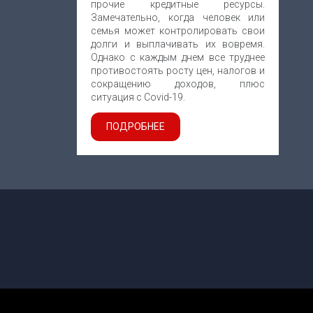
прочие кредитные ресурсы.
Замечательно, когда человек или
семья может контролировать свои
долги и выплачивать их вовремя.
Однако с каждым днем все труднее
противостоять росту цен, налогов и
сокращению доходов, плюс
ситуация с Covid-19.
ПОДРОБНЕЕ