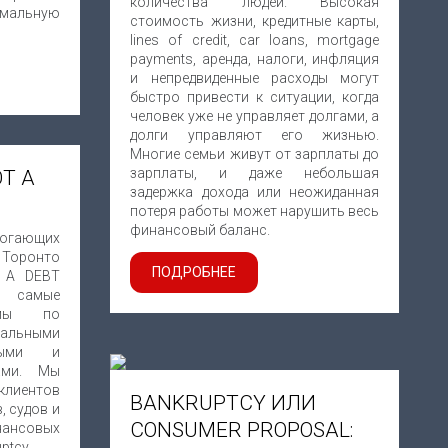
количества людей. Высокая
рмальную
стоимость жизни, кредитные карты,
lines of credit, car loans, mortgage
payments, аренда, налоги, инфляция
и непредвиденные расходы могут
быстро привести к ситуации, когда
человек уже не управляет долгами, а
долги управляют его жизнью.
Многие семьи живут от зарплаты до
зарплаты, и даже небольшая
Т A
задержка дохода или неожиданная
потеря работы может нарушить весь
финансовый баланс.
могающих
 Торонто
ПОДРОБНЕЕ
, A DEBT
 самые
ммы по
мальными
нными и
ами. Мы
клиентов
BANKRUPTCY ИЛИ
, судов и
CONSUMER PROPOSAL:
ансовых
ptcy.