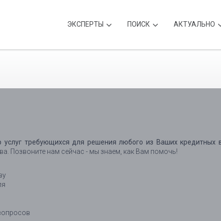
ЭКСПЕРТЫ
ПОИСК
АКТУАЛЬНО
р услуг требующихся для решения любого из Ваших кредитных в
. Позвоните нам сейчас - мы знаем, как Вам помочь!
ву
ля
 вопросов