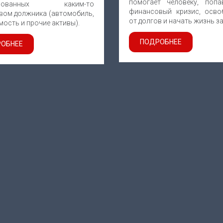
помогает человеку, поп
тированных каким-то
финансовый кризис, осво
вом должника (автомобиль,
от долгов и начать жизнь з
ость и прочие активы).
ПОДРОБНЕЕ
ОБНЕЕ