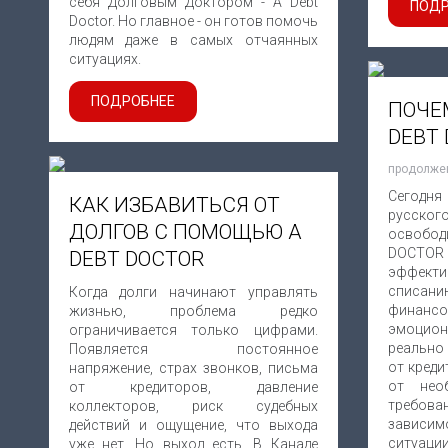
себя Долговым Доктором - A Debt
ПОДР
Doctor. Но главное - он готов помочь
людям даже в самых отчаянных
ситуациях.
ПОДРОБНЕЕ
ПОЧЕ
DEBT
продолже
Сегодня
КАК ИЗБАВИТЬСЯ ОТ
русског
ДОЛГОВ С ПОМОЩЬЮ A
освобод
DOCTO
DEBT DOCTOR
эффек
списани
Когда долги начинают управлять
финанс
жизнью, проблема редко
эмоцио
ограничивается только цифрами.
реально
Появляется постоянное
от креди
напряжение, страх звонков, письма
от нео
от кредиторов, давление
требован
коллекторов, риск судебных
зависим
действий и ощущение, что выхода
ситуац
уже нет. Но выход есть. В Канаде