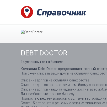
DEBT DOCTOR
14 успешных лет в бизнесе
Компания Debt Doctor предоставляет полный спект
Поможем списать ваши долги не объявляя банкротства
Списание долгов не объявляя банкротства
Списание долгов по налогам и семейному спонсорст
Списание долгов - защита недвижимости и автомоби
Личное банкротство и по бизнесу
Полностью решаем вопросы с долгами застройщика
Более 15 лет опыта в решении сложных финансовых