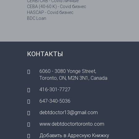
CERB/CRB - Covid личные
CEBA (40-60 K) - Covid бизнес
HASCAP - Covid бизнес
BDC Loan
КОНТАКТЫ
6060 - 3080 Yonge Street,
Toronto, ON, M2N 3N1, Canada
416-301-7727
647-340-5036
debtdoctor13@gmail.com
www.debtdoctortoronto.com
Добавить в Адресную Книжку