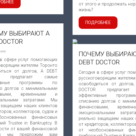
ОБНЕЕ
от этого и продолжать но
жизнь?
ПОДРОБНЕЕ
МУ ВЫБИРАЮТ A
 DOCTOR
ние
ПОЧЕМУ ВЫБИРАЮ
 в сфере услуг помогающих
DEBT DOCTOR
оворящим жителям Торонто
иться от долгов, A DEBT
Сегодня в сфере услуг по
R предлагает самые
русскоговорящим жителям
тивные программы по
освободиться от долгов
ю долгов с минимальными
DOCTOR предлагает
овыми, временными и
эффективные програ
нальными затратами. Мы
списанию долгов с мини
 защищаем наших клиентов
финансовыми, време
торов, коллекторов, судов и
эмоциональными затрат
боснованных финансовых
реально защищаем наших 
ий Trustee in Bankruptcy. В
от кредиторов, коллекторов
ости от вашей финансовой
от необоснованных фин
ии мы предложим вам
требований Trustee in Bankru