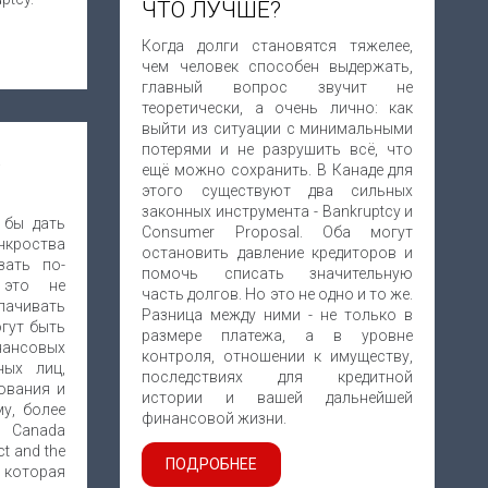
ЧТО ЛУЧШЕ?
Когда долги становятся тяжелее,
чем человек способен выдержать,
главный вопрос звучит не
теоретически, а очень лично: как
выйти из ситуации с минимальными
потерями и не разрушить всё, что
Е
ещё можно сохранить. В Канаде для
этого существуют два сильных
законных инструмента - Bankruptcy и
 бы дать
Consumer Proposal. Оба могут
нкроства
остановить давление кредиторов и
зать по-
помочь списать значительную
 это не
часть долгов. Но это не одно и то же.
лачивать
Разница между ними - не только в
огут быть
размере платежа, а в уровне
нансовых
контроля, отношении к имуществу,
ных лиц,
последствиях для кредитной
ования и
истории и вашей дальнейшей
му, более
финансовой жизни.
о Canada
t and the
ПОДРОБНЕЕ
, которая