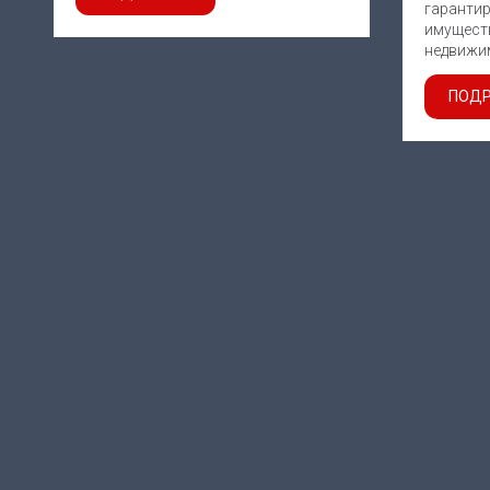
гаран
имущест
недвижим
ПОДР