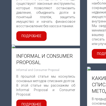
наиболе
существуют законные инструменты,
сокращ
которые позволяют остановить
недвижи
давление, объединить долги в
имущест
понятный платёж, защитить
внутрен
имущество и начать финансовое
Мы свед
восстановление без хаоса и паники.
минимал
вашему
ПОДРОБНЕЕ
списать
или улуч
ПОДР
INFORMAL И CONSUMER
PROPOSAL
Informal and Consumer Proposal
В прошлой статье мы коснулись
КАКИ
основных методов списания долгов.
СПИС
В этой статье мы расскажем об
Informal Proposal и Consumer
МЕТО
Proposal.
В предыд
основных
ПОДРОБНЕЕ