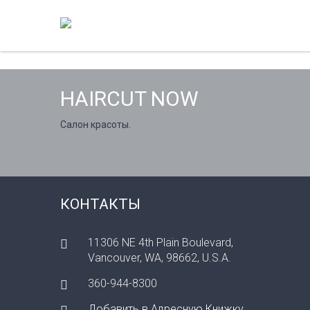
HAIRCUT NOW
Салон красоты.
КОНТАКТЫ
11306 NE 4th Plain Boulevard,
Vancouver, WA, 98662, U.S.A.
360-944-8300
Добавить в Адресную Книжку