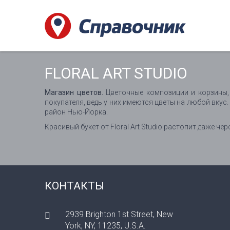
FLORAL ART STUDIO
Магазин цветов.
Цветочные композиции и корзины, 
покупателя, ведь у них имеются цветы на любой вкус
район Нью-Йорка.
Красивый букет от Floral Art Studio растопит даже чер
КОНТАКТЫ
2939 Brighton 1st Street, New
York, NY, 11235, U.S.A.