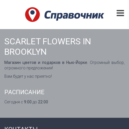
SCARLET FLOWERS IN
BROOKLYN
Магазин цветов и подарков в Нью-Йорке.
Огромный выбор,
огромного предложения!
Вам будет у нас приятно!
РАСПИСАНИЕ
Сегодня с
9:00
до
22:00