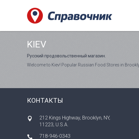
KIEV
Русский продовольственный магазин.
Welcome to Kiev! Popular Russian Food Stores in Brookl
КОНТАКТЫ
212 Kings Highway, Brooklyn, NY,
11223, U.S.A.
718-946-0343