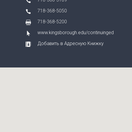
718-368-5050
718-368-5200
www.kingsborough.edu/continuinged
Добавить в Адресную Книжку