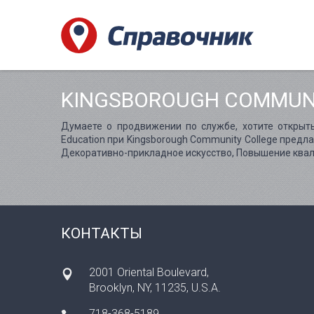
KINGSBOROUGH COMMUN
Думаете о продвижении по службе, хотите открыть
Education при Kingsborough Community College пред
Декоративно-прикладное искусство, Повышение квал
КОНТАКТЫ
2001 Oriental Boulevard,
Brooklyn, NY, 11235, U.S.A.
718-368-5189