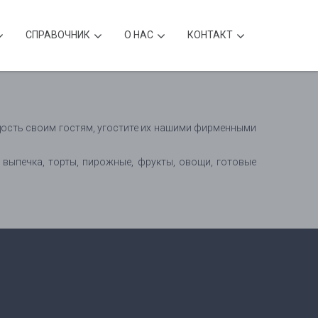
CПРАВОЧНИК
О НАС
КОНТАКТ
адость своим гостям, угостите их нашими фирменными
 выпечка, торты, пирожные, фрукты, овощи, готовые