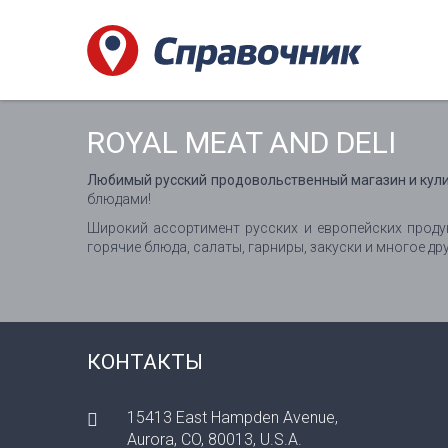
ROYAL MEAT AND DELI
Любимый русский продовольственный магазин и кул
блюдами!
Широкий ассортимент русских и европейских продук
горячие блюда, салаты, гарниры, закуски и многое дру
КОНТАКТЫ
15413 East Hampden Avenue,
Aurora, CO, 80013, U.S.A.