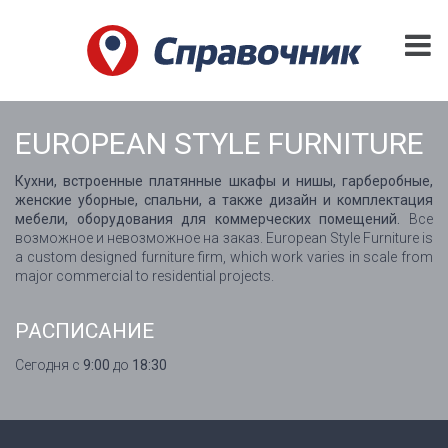
EUROPEAN STYLE FURNITURE
Кухни, встроенные платянные шкафы и нишы, гарберобные,
женские уборные, спальни, а также дизайн и комплектация
мебели, оборудования для коммерческих помещений.
Все
возможное и невозможное на заказ. European Style Furniture is
a custom designed furniture firm, which work varies in scale from
major commercial to residential projects.
РАСПИСАНИЕ
Сегодня с
9:00
до
18:30