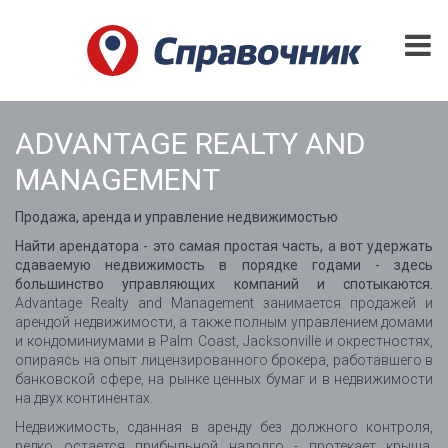
ADVANTAGE REALTY AND
MANAGEMENT
Продажа, аренда и управление недвижимостью
Найти арендатора - это самая простая часть, а вот удержать
сдаваемую недвижимость в порядке годами - здесь
большинство управляющих компаний и спотыкаются.
Advantage Realty and Management занимается продажей и
арендой недвижимости, а также полным управлением домами
и кондоминиумами в Palm Coast, Jacksonville и окрестностях,
опираясь на опыт лицензированного брокера, работавшего в
банковской сфере, на рынке ценных бумаг и в недвижимости
на двух континентах.
Недвижимость, сданная в аренду без должного контроля,
редко остается прибыльной надолго - протекает крыша,