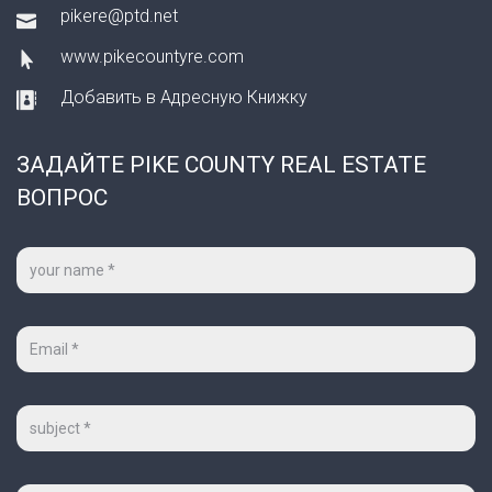
pikere@ptd.net
www.pikecountyre.com
Добавить в Адресную Книжку
ЗАДАЙТЕ PIKE COUNTY REAL ESTATE
ВОПРОС
Ваше
имя
*
Ваш
e-
mail
*
Тема