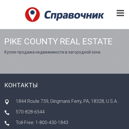
PIKE COUNTY REAL ESTATE
Купля-продажа недвижимости в загородной зоне.
КОНТАКТЫ
1844 Route 739, Dingmans Ferry, PA, 18328, U.S.A.
570-828-6544
Toll-Free: 1-800-430-1843