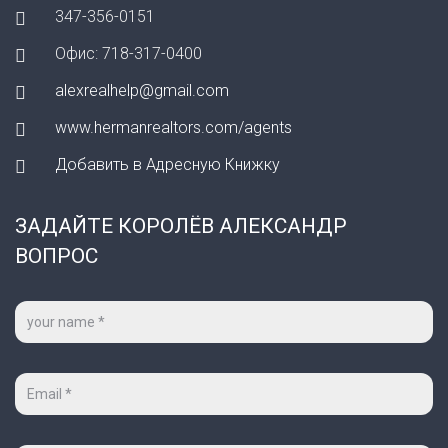
347-356-0151
Офис: 718-317-0400
alexrealhelp@gmail.com
www.hermanrealtors.com/agents
Добавить в Адресную Книжку
ЗАДАЙТЕ КОРОЛЁВ АЛЕКСАНДР
ВОПРОС
Ваше
имя
*
Ваш
e-
mail
*