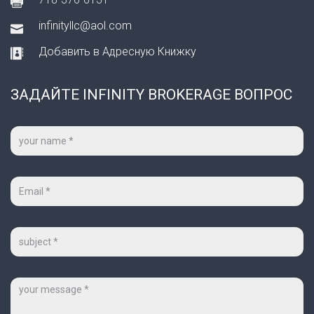
infinityllc@aol.com
Добавить в Адресную Книжку
ЗАДАЙТЕ INFINITY BROKERAGE ВОПРОС
Ваше
имя
*
Ваш
e-
mail
*
Тема
Сообщение