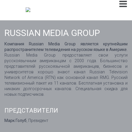
RUSSIAN MEDIA GROUP
Компания Russian Media Group является крупнейшим
распространителем телевидения на русском языке в Америке.
Russian Media Group предоставляет свои услуги
русскоязычным американцам c 2000 года. Большинство
представителей русскоязычной американцев, бизнесов и
университетов хорошо знают канал Russian Television
Network of America (RTN) как основной канал RMG. Русский
телевизионный пакет из 11 каналов. Бесплатная установка и
никаких долгосрочных каналов. Специальная скидка для
новых подписчиков.
ПРЕДСТАВИТЕЛИ
Марк Голуб
, Президент