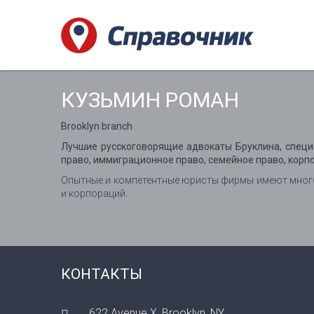
КУЗЬМИН РОМАН
Brooklyn branch
Лучшие русскоговорящие адвокаты Бруклина, специ
право, иммиграционное право, семейное право, корп
Опытные и компетентные юристы фирмы имеют многол
и корпораций.
КОНТАКТЫ
622 Avenue X, Brooklyn, NY,