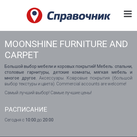
MOONSHINE FURNITURE AND
CARPET
Большой выбор мебели и коровых покрытий! Мебель: спальни,
столовые гарнитуры, детские комнаты, мягкая мебель и
многое другое.
Аксессуары. Ковровые покрытия (большой
выбор текстуры и цвета). Commercial accounts are welcome!
Самый лучший выбор! Самые лучшие цены!
РАСПИСАНИЕ
Сегодня с
10:00
до
20:00