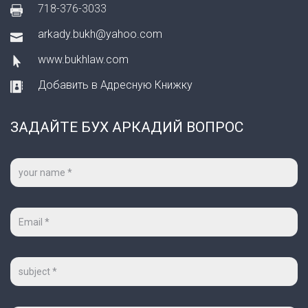
718-376-3033
arkady.bukh@yahoo.com
www.bukhlaw.com
Добавить в Адресную Книжку
ЗАДАЙТЕ БУХ АРКАДИЙ ВОПРОС
Ваше
имя
*
Ваш
e-
mail
*
Тема