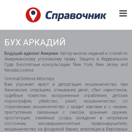
БУХ АРКАДИЙ
Ведущий адвокат Америки.
Автор многих изданий и статей по
Американскому уголовному праву. Защита в Федеральном
Суде. Бесплатные консультации. New York, New Jersey and
Nevada License.
Criminal Defense Attorneys
Вам угрожает арест и депортация: мошенничество при
банковских операциях, отмывание денег, сбыт наркотиков,
судебные повестки, вооруженные ограбления, детская
порнография, убийство, рэкет, мошенничество со
страховками, мошенничество с кредит картами и с чеками,
преступления, связанные с сексом, хранение оружия,
проституция, семейные ссоры, вождение в нетрезвом
состоянии, несовершеннолетние правонарушители,
мошенничество на фондовой бирже, апелляция в Верховных