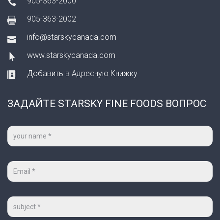
905-363-2000
905-363-2002
info@starskycanada.com
www.starskycanada.com
Добавить в Адресную Книжку
ЗАДАЙТЕ STARSKY FINE FOODS ВОПРОС
Ваше
имя
*
Ваш
e-
mail
*
Тема