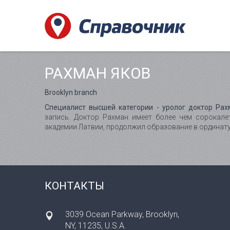
РАХМАН ЯКОВ
Brooklyn branch
Специалист высшей категории - уролог доктор Рах
запись. Доктор Рахман имеет более чем сорокале
академии Латвии, продолжил образование в ординату
КОНТАКТЫ
3039 Ocean Parkway, Brooklyn,
NY, 11235, U.S.A.