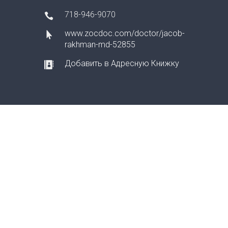
718-946-9070
www.zocdoc.com/doctor/jacob-
rakhman-md-52855
Добавить в Адресную Книжку