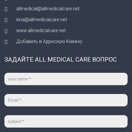
allmedical@allmedicalcare.net
inna@allmedicalcare.net
www.allmedicalcare.net
Добавить в Адресную Книжку
ЗАДАЙТЕ ALL MEDICAL CARE ВОПРОС
Ваше
имя
*
Ваш
e-
mail
*
Тема