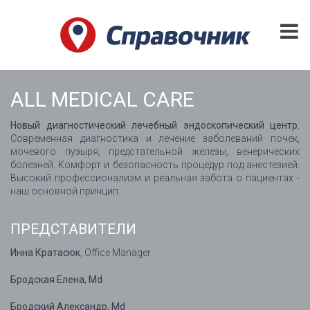
ALL MEDICAL CARE
Новый диагностический лечебный эндоскопический центр.
Современная диагностика и лечение заболеваний почек,
мочевого пузыря, предстательной железы, венерических
болезней. Комфорт и безопасность процедур под анестезией.
Высокий профессионализм и реальная забота о пациентах -
наш основной принцип.
ПРЕДСТАВИТЕЛИ
Инна Кратасюк
, Office Manager
Бродская Елена, Md
Бродский Александр, Md