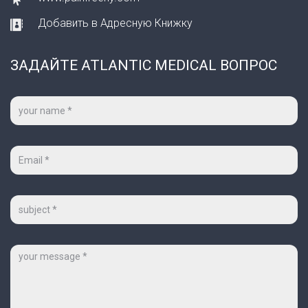
Добавить в Адресную Книжку
ЗАДАЙТЕ ATLANTIC MEDICAL ВОПРОС
Ваше
имя
*
Ваш
e-
mail
*
Тема
Сообщение