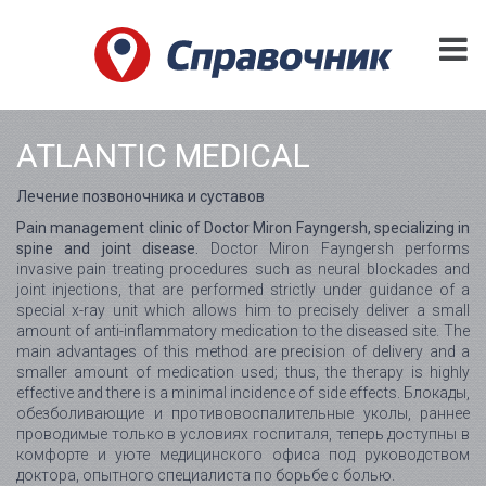
ATLANTIC MEDICAL
Лечение позвоночника и суставов
Pain management clinic of Doctor Miron Fayngersh, specializing in
spine and joint disease.
Doctor Miron Fayngersh performs
invasive pain treating procedures such as neural blockades and
joint injections, that are performed strictly under guidance of a
special x-ray unit which allows him to precisely deliver a small
amount of anti-inflammatory medication to the diseased site. The
main advantages of this method are precision of delivery and a
smaller amount of medication used; thus, the therapy is highly
effective and there is a minimal incidence of side effects. Блокады,
обезболивающие и противовоспалительные уколы, раннее
проводимые только в условиях госпиталя, теперь доступны в
комфорте и уюте медицинского офиса под руководством
доктора, опытного специалиста по борьбе с болью.