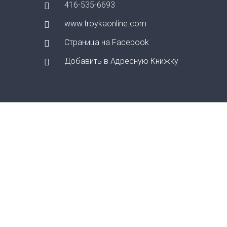
416-535-6693
www.troykaonline.com
Страница на Facebook
Добавить в Адресную Книжку