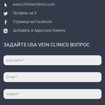
www.USAVeinClinics.com
Профиль на X
Страница на Facebook
Добавить в Адресную Книжку
ЗАДАЙТЕ USA VEIN CLINICS ВОПРОС
Ваше
имя
*
Ваш
e-
mail
*
Тема