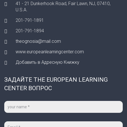
41 - 21 Dunkerhook Road, Fair Lawn, NJ, 07410,
U.S.A.
201-791-1891
201-791-1894
theognosia@mail.com
www.europeanlearningcenter.com
Добавить в Адресную Книжку
ЗАДАЙТЕ THE EUROPEAN LEARNING
CENTER ВОПРОС
Ваше
имя
*
Ваш