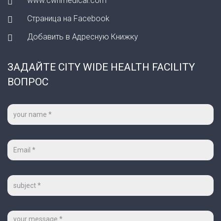
www.cwhmedical.com
Страница на Facebook
Добавить в Адресную Книжку
ЗАДАЙТЕ CITY WIDE HEALTH FACILITY
ВОПРОС
Ваше
имя
*
Ваш
e-
mail
*
Тема
Сообщение