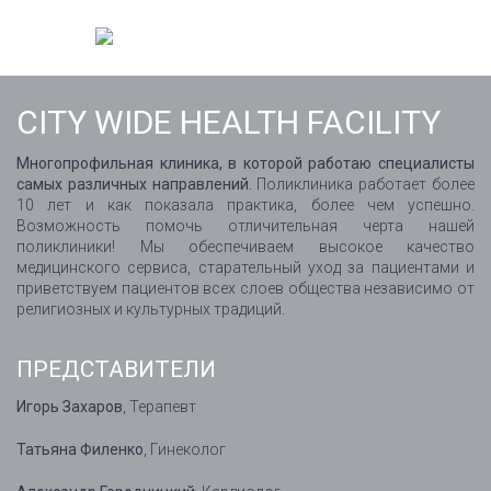
CITY WIDE HEALTH FACILITY
Многопрофильная клиника, в которой работаю специалисты
самых различных направлений.
Поликлиника работает более
10 лет и как показала практика, более чем успешно.
Возможность помочь отличительная черта нашей
поликлиники! Мы обеспечиваем высокое качество
медицинского сервиса, старательный уход за пациентами и
приветствуем пациентов всех слоев общества независимо от
религиозных и культурных традиций.
ПРЕДСТАВИТЕЛИ
Игорь Захаров
, Терапевт
Татьяна Филенко
, Гинеколог