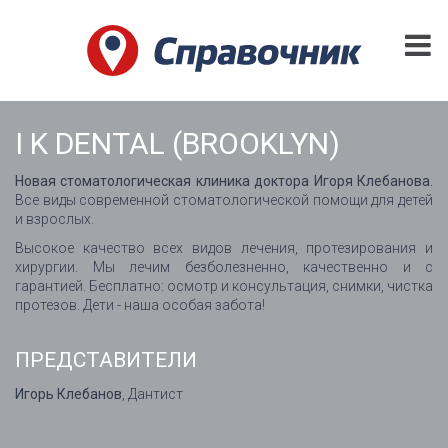
I K DENTAL (BROOKLYN)
Новая стоматологическая клиника доктора Игоря Клебанова.
Все виды современной стоматологической помощи для детей
и взрослых.
Высокое качество всех видов лечения, протезирования и
хирургии. Мы лечим безболезненно, качественно и с
гарантией. Бесплатно: осмотр и консультация, снимки, чистка
протезов. Дети - наша особая забота!
ПРЕДСТАВИТЕЛИ
Игорь Клебанов
, Дантист