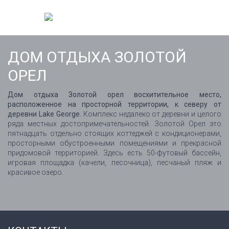
ДОМ ОТДЫХА ЗОЛОТОЙ
ОРЕЛ
Дом отдыха Золотой орел восхитительное место,
расположенное на просторной территории, к северу от
деревни Lake George.
Комплекс недалеко от деревни и целого
ряда местных достопримечательностей. Золотой Орел это
пятнадцать отдельно стоящих коттеджей с кондиционерами,
просторными обустроенными помещениями и прекрасной
придомовой территорией. Здесь есть 50-футовый бассейн,
игровая площадка (качели, песочница), песчаный пляж и
красивое озеро.