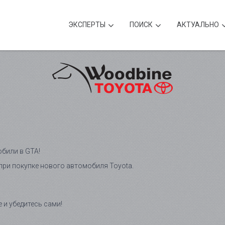
ЭКСПЕРТЫ
ПОИСК
АКТУАЛЬНО
били в GTA!
l при покупке нового автомобиля Toyota.
 и убедитесь сами!