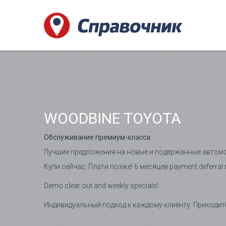
WOODBINE TOYOTA
Обслуживание премиум-класса
Лучшие предложения на новые и подержанные автомо
Купи сейчас, Плати позже! 6 месяцев payment deferra
Demo clear out and weekly specials!
Индивидуальный подход к каждому клиенту. Приходите