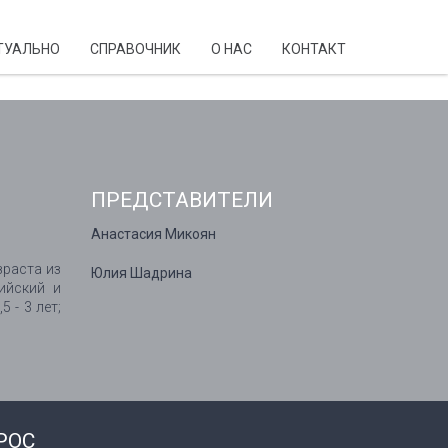
ТУАЛЬНО
CПРАВОЧНИК
О НАС
КОНТАКТ
ПРЕДСТАВИТЕЛИ
Анастасия Микоян
зраста из
Юлия Шадрина
ийский и
 - 3 лет;
РОС