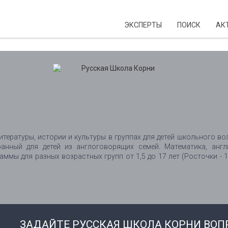
ЭКСПЕРТЫ
ПОИСК
АК
И
тературы, истории и культуры в группах для детей школьного во
анный для детей из англоговорящих семей. Математика, англ
мы для разных возрастных групп от 1,5 до 17 лет (Росточки - 1,5
ЗАДАЙТЕ РУССКАЯ ШКОЛА КОРНИ ВОП