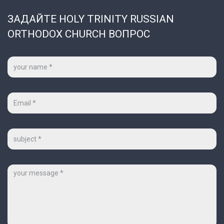
ЗАДАЙТЕ HOLY TRINITY RUSSIAN
ORTHODOX CHURCH ВОПРОС
Ваше
имя
*
Ваш
e-
mail
*
Тема
Сообщение