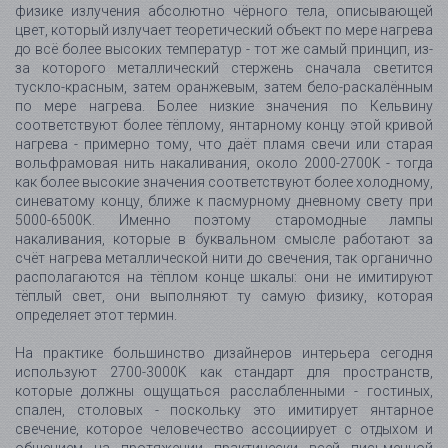
физике излучения абсолютно чёрного тела, описывающей
цвет, который излучает теоретический объект по мере нагрева
до всё более высоких температур - тот же самый принцип, из-
за которого металлический стержень сначала светится
тускло-красным, затем оранжевым, затем бело-раскалённым
по мере нагрева. Более низкие значения по Кельвину
соответствуют более тёплому, янтарному концу этой кривой
нагрева - примерно тому, что даёт пламя свечи или старая
вольфрамовая нить накаливания, около 2000-2700K - тогда
как более высокие значения соответствуют более холодному,
синеватому концу, ближе к пасмурному дневному свету при
5000-6500K. Именно поэтому старомодные лампы
накаливания, которые в буквальном смысле работают за
счёт нагрева металлической нити до свечения, так органично
располагаются на тёплом конце шкалы: они не имитируют
тёплый свет, они выполняют ту самую физику, которая
определяет этот термин.
На практике большинство дизайнеров интерьера сегодня
используют 2700-3000K как стандарт для пространств,
которые должны ощущаться расслабленными - гостиных,
спален, столовых - поскольку это имитирует янтарное
свечение, которое человечество ассоциирует с отдыхом и
общением на протяжении практически всей письменной