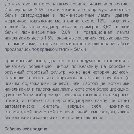
уютным свет кажется вашему сознательному восприятию.
Исследование 2026 года измерило это напрямую: холодные
белые светодиодные и люминесцентные лампы давали
медианное подавление мелатонина около 12%, тогда как
тёплый белый светодиод показал примерно 3,6%, тёплый
белый люминесцентный 2,6%, а традиционная лампа
накаливания всего 1,5% - значимые различия, скрывающиеся
за лампочками, которые все одинаково маркировались бы и
продавались под ярлыком тёплый белый.
Практический вывод для тех, кто продуманно относится к
вечернему освещению: цифра по Кельвину на коробке -
разумный стартовый фильтр, но не вся история целиком.
Лампочки, специально маркированные как «low-blue» (с
низким содержанием синего), или настоящие источники
накаливания и галогенные лампы остаются более циркадно-
дружелюбным выбором для прикроватных ламп и вечернего
чтения, и тёплую на вид светодиодную лампу не стоит
автоматически считать ведущей себя идентично
старомодной лампе той же заявленной температуры, каким
бы похожим ни казался их свет после включения.
Собирая всё воедино