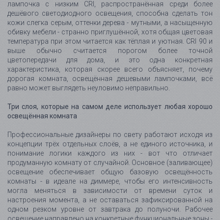
лампочка с низким CRI, распространённая среди более
дешёвого светодиодного освещения, способна сделать тон
кожи слегка серым, оттенки дерева - мутными, а насыщенную
обивку мебели - странно приглушённой, хотя общая цветовая
температура при этом читается как тёплая и уютная. CRI 90 и
выше обычно считается порогом более точной
цветопередачи для дома, и это одна конкретная
характеристика, которая скорее всего объясняет, почему
дорогая комната, освещённая дешевыми лампочками, всё
равно может выглядеть неуловимо неправильно.
Три слоя, которые на самом деле использует любая хорошо
освещённая комната
Профессиональные дизайнеры по свету работают исходя из
концепции трёх отдельных слоёв, а не единого источника, и
понимание логики каждого из них - вот что отличает
продуманную комнату от случайной. Основное (заливающее)
освещение обеспечивает общую базовую освещённость
комнаты - в идеале на диммере, чтобы его интенсивность
могла меняться в зависимости от времени суток и
настроения момента, а не оставаться зафиксированной на
одном резком уровне от завтрака до полуночи. Рабочее
освещение направлено на конкретные функциональные зоны -