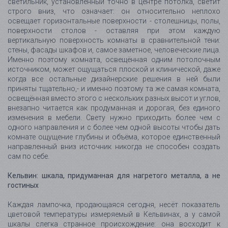
светильник, установленный точно в центре потолка, светит
строго вниз, что означает: он относительно неплохо
освещает горизонтальные поверхности - столешницы, полы,
поверхности столов - оставляя при этом каждую
вертикальную поверхность комнаты в сравнительной тени:
стены, фасады шкафов и, самое заметное, человеческие лица.
Именно поэтому комната, освещённая одним потолочным
источником, может ощущаться плоской и клинической, даже
когда все остальные дизайнерские решения в ней были
приняты тщательно,- и именно поэтому та же самая комната,
освещённая вместо этого с нескольких разных высот и углов,
внезапно читается как продуманная и дорогая, без единого
изменения в мебели. Свету нужно приходить более чем с
одного направления и с более чем одной высоты чтобы дать
комнате ощущение глубины и объёма, которое единственный
направленный вниз источник никогда не способен создать
сам по себе.
Кельвин: шкала, придуманная для нагретого металла, а не
гостиных
Каждая лампочка, продающаяся сегодня, несёт показатель
цветовой температуры измеряемый в Кельвинах, а у самой
шкалы слегка странное происхождение: она восходит к