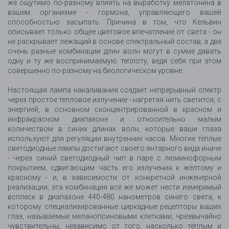
же ощутимо по-разному влиять на выработку мелатонина в
вашем организме - гормона, управляющего вашей
способностью засыпать. Причина в том, что Кельвин
описывает только общее цветовое впечатление от света - он
не раскрывает лежащий в основе спектральный состав, а две
очень разные комбинации длин волн могут в сумме давать
одну и ту же воспринимаемую теплоту, ведя себя при этом
совершенно по-разному на биологическом уровне.
Настоящая лампа накаливания создаёт непрерывный спектр
через простое тепловое излучение - нагретая нить светится, с
энергией, в основном сконцентрированной в красном и
инфракрасном диапазоне и относительно малым
количеством в синих длинах волн, которые ваши глаза
используют для регуляции внутренних часов. Многие тёплые
светодиодные лампы достигают своего янтарного вида иначе
- через синий светодиодный чип в паре с люминофорным
покрытием, сдвигающим часть его излучения к жёлтому и
красному - и, в зависимости от конкретной инженерной
реализации, эта комбинация всё же может нести измеримый
всплеск в диапазоне 440-480 нанометров синего света, к
которому специализированные циркадные рецепторы ваших
глаз, называемые меланопсиновыми клетками, чрезвычайно
чувствительны, независимо от того, насколько тёплым и