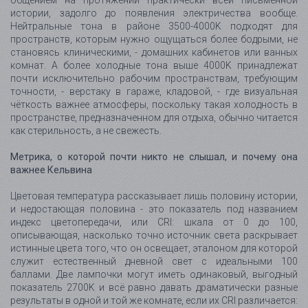
истории, задолго до появления электричества вообще.
Нейтральные тона в районе 3500-4000K подходят для
пространств, которым нужно ощущаться более бодрыми, не
становясь клиническими, - домашних кабинетов или ванных
комнат. А более холодные тона выше 4000K принадлежат
почти исключительно рабочим пространствам, требующим
точности, - верстаку в гараже, кладовой, - где визуальная
чёткость важнее атмосферы, поскольку такая холодность в
пространстве, предназначенном для отдыха, обычно читается
как стерильность, а не свежесть.
Метрика, о которой почти никто не слышал, и почему она
важнее Кельвина
Цветовая температура рассказывает лишь половину истории,
и недостающая половина - это показатель под названием
индекс цветопередачи, или CRI: шкала от 0 до 100,
описывающая, насколько точно источник света раскрывает
истинные цвета того, что он освещает, эталоном для которой
служит естественный дневной свет с идеальными 100
баллами. Две лампочки могут иметь одинаковый, выгодный
показатель 2700K и всё равно давать драматически разные
результаты в одной и той же комнате, если их CRI различается: