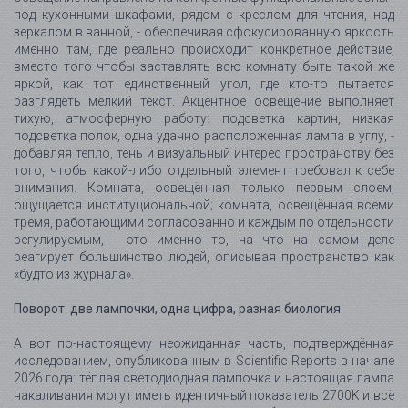
под кухонными шкафами, рядом с креслом для чтения, над
зеркалом в ванной, - обеспечивая сфокусированную яркость
именно там, где реально происходит конкретное действие,
вместо того чтобы заставлять всю комнату быть такой же
яркой, как тот единственный угол, где кто-то пытается
разглядеть мелкий текст. Акцентное освещение выполняет
тихую, атмосферную работу: подсветка картин, низкая
подсветка полок, одна удачно расположенная лампа в углу, -
добавляя тепло, тень и визуальный интерес пространству без
того, чтобы какой-либо отдельный элемент требовал к себе
внимания. Комната, освещённая только первым слоем,
ощущается институциональной; комната, освещённая всеми
тремя, работающими согласованно и каждым по отдельности
регулируемым, - это именно то, на что на самом деле
реагирует большинство людей, описывая пространство как
«будто из журнала».
Поворот: две лампочки, одна цифра, разная биология
А вот по-настоящему неожиданная часть, подтверждённая
исследованием, опубликованным в Scientific Reports в начале
2026 года: тёплая светодиодная лампочка и настоящая лампа
накаливания могут иметь идентичный показатель 2700K и всё