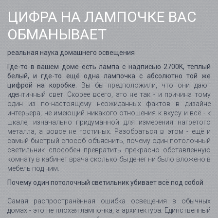
ЦИФРА НА ЛАМПОЧКЕ ВАС
ОБМАНЫВАЕТ
реальная наука домашнего освещения
Где-то в вашем доме есть лампа с надписью 2700K, тёплый
белый, и где-то ещё одна лампочка с абсолютно той же
цифрой на коробке.
Вы бы предположили, что они дают
идентичный свет. Скорее всего, это не так - и причина тому
один из по-настоящему неожиданных фактов в дизайне
интерьера, не имеющий никакого отношения к вкусу и всё - к
шкале, изначально придуманной для измерения нагретого
металла, а вовсе не гостиных. Разобраться в этом - ещё и
самый быстрый способ объяснить, почему один потолочный
светильник способен превратить прекрасно обставленную
комнату в кабинет врача сколько бы денег ни было вложено в
мебель под ним.
Почему один потолочный светильник убивает всё под собой
Самая распространённая ошибка освещения в обычных
домах - это не плохая лампочка, а архитектура. Единственный