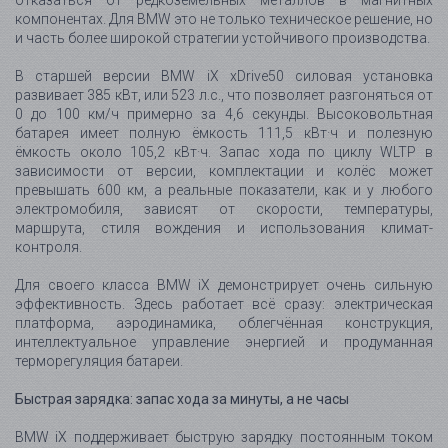
Для своего класса BMW iX демонстрирует очень сильную
эффективность. Здесь работает всё сразу: электрическая
платформа, аэродинамика, облегчённая конструкция,
интеллектуальное управление энергией и продуманная
терморегуляция батареи.
Быстрая зарядка: запас хода за минуты, а не часы
BMW iX поддерживает быструю зарядку постоянным током
мощностью до 200 кВт в версии xDrive50. При подключении к
подходящей станции батарею можно зарядить с 10% до 80%
примерно за 35-40 минут. Примерно за 10 минут быстрой
зарядки автомобиль способен получить более 120 км
дополнительного запаса хода при благоприятных условиях.
От домашней или настенной зарядной станции мощностью 11
кВт полный заряд занимает около 11 часов. Для владельца
это означает практичный сценарий ежедневного
использования: автомобиль можно заряжать ночью дома, а
в дальних поездках пользоваться DC fast charging на трассе.
Платформа для новых цифровых технологий