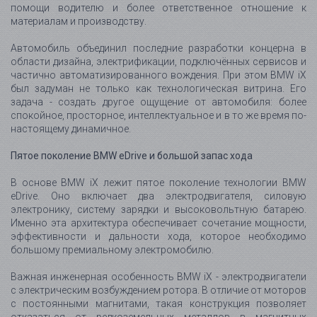
eDrive. Оно включает два электродвигателя, силовую
электронику, систему зарядки и высоковольтную батарею.
Именно эта архитектура обеспечивает сочетание мощности,
эффективности и дальности хода, которое необходимо
большому премиальному электромобилю.
Важная инженерная особенность BMW iX - электродвигатели
с электрическим возбуждением ротора. В отличие от моторов
с постоянными магнитами, такая конструкция позволяет
отказаться от редкоземельных металлов в магнитных
компонентах. Для BMW это не только техническое решение, но
и часть более широкой стратегии устойчивого производства.
В старшей версии BMW iX xDrive50 силовая установка
развивает 385 кВт, или 523 л.с., что позволяет разгоняться от
0 до 100 км/ч примерно за 4,6 секунды. Высоковольтная
батарея имеет полную ёмкость 111,5 кВт·ч и полезную
ёмкость около 105,2 кВт·ч. Запас хода по циклу WLTP в
зависимости от версии, комплектации и колёс может
превышать 600 км, а реальные показатели, как и у любого
электромобиля, зависят от скорости, температуры,
маршрута, стиля вождения и использования климат-
контроля.