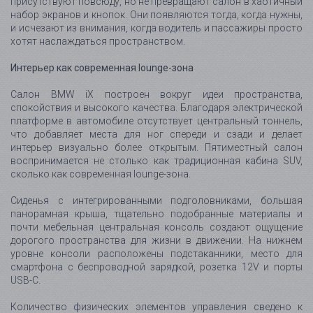
Сиденья с интегрированными подголовниками, большая
панорамная крыша, тщательно подобранные материалы и
почти мебельная центральная консоль создают ощущение
дорогого пространства для жизни в движении. На нижнем
уровне консоли расположены подстаканники, место для
смартфона с беспроводной зарядкой, розетка 12V и порты
USB-C.
Количество физических элементов управления сведено к
минимуму. BMW Curved Display объединяет 12,3-дюймовый
информационный дисплей и 14,9-дюймовый контрольный
дисплей в единую изогнутую панель. Шестиугольное рулевое
колесо, новый переключатель передач и переработанная
логика iDrive создают другой опыт взаимодействия с
автомобилем - более цифровой, но не холодный.
Принцип Shy Tech хорошо виден и в таких деталях, как
встроенные динамики, тонко интегрированные
вентиляционные отверстия, подогреваемые поверхности и
почти незаметное размещение проектора BMW Head-Up
Display в приборной панели.
В базовой версии BMW iX оснащался аудиосистемой с 12