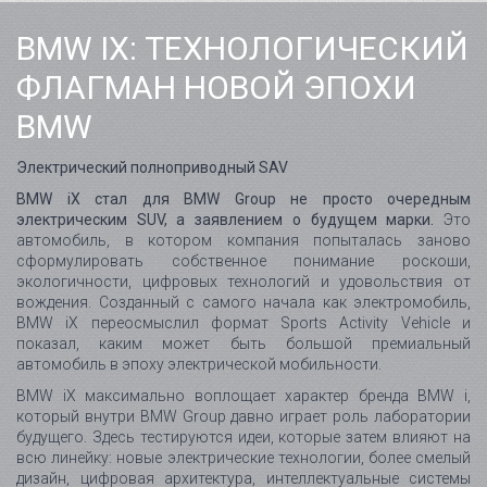
вождения. Созданный с самого начала как электромобиль,
BMW iX переосмыслил формат Sports Activity Vehicle и
показал, каким может быть большой премиальный
автомобиль в эпоху электрической мобильности.
BMW iX максимально воплощает характер бренда BMW i,
который внутри BMW Group давно играет роль лаборатории
будущего. Здесь тестируются идеи, которые затем влияют на
всю линейку: новые электрические технологии, более смелый
дизайн, цифровая архитектура, интеллектуальные системы
помощи водителю и более ответственное отношение к
материалам и производству.
Автомобиль объединил последние разработки концерна в
области дизайна, электрификации, подключённых сервисов и
частично автоматизированного вождения. При этом BMW iX
был задуман не только как технологическая витрина. Его
задача - создать другое ощущение от автомобиля: более
спокойное, просторное, интеллектуальное и в то же время по-
настоящему динамичное.
Пятое поколение BMW eDrive и большой запас хода
В основе BMW iX лежит пятое поколение технологии BMW