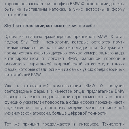
Уже в стандартной комплектации BMW iX получил
светодиодные фары, а в качестве опции предлагались BMW
Laserlight. Дневные ходовые огни одновременно выполняют
функцию указателей поворота, а общий образ передней части
подчёркивает новую эстетику модели: меньше привычной
механической агрессии, больше цифровой точности.
Тот же принцип продолжается в интерьере. Технологии
присутствуют повсюду, но не превращают салон в хаотичный
набор экранов и кнопок. Они появляются тогда, когда нужны,
и исчезают из внимания, когда водитель и пассажиры просто
хотят наслаждаться пространством.
Интерьер как современная lounge-зона
Салон BMW iX построен вокруг идеи пространства,
спокойствия и высокого качества. Благодаря электрической
платформе в автомобиле отсутствует центральный тоннель,
что добавляет места для ног спереди и сзади и делает
интерьер визуально более открытым. Пятиместный салон
воспринимается не столько как традиционная кабина SUV,
сколько как современная lounge-зона.