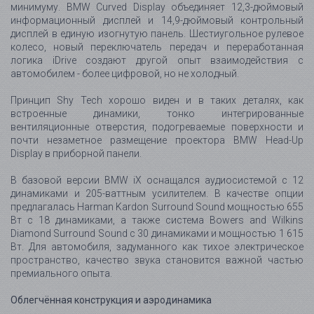
динамиками и 205-ваттным усилителем. В качестве опции
предлагалась Harman Kardon Surround Sound мощностью 655
Вт с 18 динамиками, а также система Bowers and Wilkins
Diamond Surround Sound с 30 динамиками и мощностью 1 615
Вт. Для автомобиля, задуманного как тихое электрическое
пространство, качество звука становится важной частью
премиального опыта.
Облегчённая конструкция и аэродинамика
BMW iX использует алюминиевую пространственную
структуру и инновационную систему Carbon Cage с
элементами из углепластика в боковинах, крыше, панели
перед лобовым стеклом и раме заднего стекла. Такая
конструкция повышает жёсткость кузова, помогает снизить
массу и улучшает как управляемость, так и безопасность.
Коэффициент аэродинамического сопротивления BMW iX
составляет около Cd 0.25, что является очень сильным
показателем для большого SUV. На практике это означает не
только больший запас хода, но и более тихое движение на
скорости. В электромобиле, где нет постоянного шума
двигателя, аэродинамика и шумоизоляция становятся