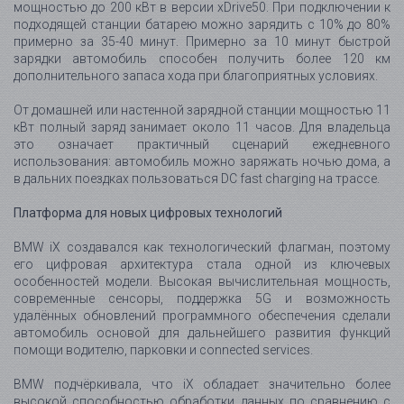
BMW iX создавался как технологический флагман, поэтому
его цифровая архитектура стала одной из ключевых
особенностей модели. Высокая вычислительная мощность,
современные сенсоры, поддержка 5G и возможность
удалённых обновлений программного обеспечения сделали
автомобиль основой для дальнейшего развития функций
помощи водителю, парковки и connected services.
BMW подчёркивала, что iX обладает значительно более
высокой способностью обработки данных по сравнению с
предыдущими моделями марки. Это важно не только для
сегодняшних систем помощи водителю, но и для будущих
функций, которые могут появляться через обновления
программного обеспечения и развитие цифровой
экосистемы автомобиля.
Новый BMW iDrive на базе BMW Operating System 8 сделал
взаимодействие с автомобилем более естественным.
Голосовое управление, BMW Intelligent Personal Assistant, BMW
Curved Display, облачная навигация BMW Maps и Remote
Software Upgrade превратили BMW iX в автомобиль, который
не просто едет, а постоянно остаётся частью цифровой
жизни владельца.