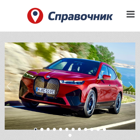
BMW IX: ТЕХНОЛОГИЧЕСКИЙ
ФЛАГМАН НОВОЙ ЭПОХИ
BMW
Электрический полноприводный SAV
BMW iX стал для BMW Group не просто очередным
электрическим SUV, а заявлением о будущем марки.
Это
автомобиль, в котором компания попыталась заново
сформулировать собственное понимание роскоши,
экологичности, цифровых технологий и удовольствия от