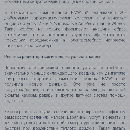
внутреннего сгорания, знаменитая решётка BMW в iX
получила новую функцию. Это уже не просто
воздухозаборник, а интеллектуальная панель, за которой
скрыты камеры, радары и другие датчики систем помощи
водителю.
Её поверхность получила специальное покрытие с эффектом
самовосстановления: мелкие царапины могут исчезать в
течение суток при комнатной температуре или значительно
быстрее при воздействии тёплого воздуха. Такая деталь
хорошо показывает философию BMW iX: технологии должны
быть не выставлены напоказ, а умно встроены в форму
автомобиля.
Shy Tech: технологии, которые не кричат о себе
Одним из главных дизайнерских принципов BMW iX стал
подход Shy Tech - технологии, которые остаются почти
незаметными до тех пор, пока не понадобятся. Снаружи это
проявляется в скрытых дверных ручках, камере заднего вида,
интегрированной в логотип BMW, заливной горловине
омывателя, спрятанной под эмблемой на капоте, и тонких
фарах, которые стали одними из самых узких среди серийных
автомобилей BMW.