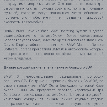
Дизайн, который меняет впечатление от большого SUV
BMW iX переосмысливает традиционные пропорции
большого SAV. По длине и ширине он близок к BMW X5, по
высоте напоминает BMW X6, а благодаря колёсной базе
около 3 000 мм предлагает простор, характерный для
большого премиального автомобиля. При этом его дизайн
намеренно очищен от лишних линий: крупные гладкие
поверхности, минимальное количество визуального шума и
монолитный силуэт создают ощущение спокойной силы.
В стандартной комплектации BMW iX оснащается 20-
дюймовыми аэродинамическими колёсами, а в качестве
опции доступны 21- и 22-дюймовые Air Performance Wheels.
Такие колёса не только формируют внешний образ
автомобиля, но и помогают улучшить эффективность,
поскольку аэродинамика в электромобиле напрямую
связана с запасом хода.
Решётка радиатора как интеллектуальная панель
Поскольку электрической силовой установке требуется
значительно меньше охлаждающего воздуха, чем двигателю