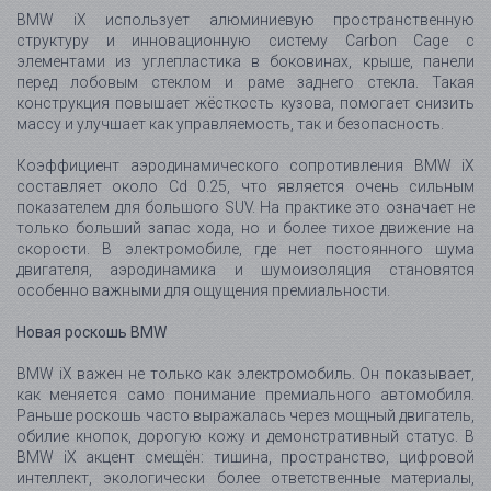
особенно важными для ощущения премиальности.
Новая роскошь BMW
BMW iX важен не только как электромобиль. Он показывает,
как меняется само понимание премиального автомобиля.
Раньше роскошь часто выражалась через мощный двигатель,
обилие кнопок, дорогую кожу и демонстративный статус. В
BMW iX акцент смещён: тишина, пространство, цифровой
интеллект, экологически более ответственные материалы,
высокая эффективность и способность автомобиля
незаметно помогать человеку становятся новой формой
luxury.
Это не самый консервативный BMW и не автомобиль,
который пытается понравиться всем. Его дизайн спорный,
технологии смелые, а философия заметно отличается от
классических SUV марки. Но именно поэтому BMW iX стал
важной моделью. Он обозначил направление, в котором
премиальный автомобиль больше не может быть просто
быстрым, дорогим и комфортным. Он должен быть умнее,
чище, тише, эффективнее и внимательнее к человеку внутри.