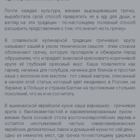
Почти каждая культура, веками выращивавшая гречку,
выработала свой способ превратить её в еду для души, и
взгляд на эти традиции - по-настоящему полезный способ
расширить представление о том, что значит «есть гречку».
В славянской кулинарной традиции гречневую крупу
называют кашей в узком техническом смысле - этим словом
обозначают гречку, которую пропарили и обжарили перед
обрушением, что и придаёт знакомой красновато-коричневой
крупе её глубокий ореховый вкус. Каша появляется как
гарнир, начинка для голубцов, начинка для блинов и простая
каша с молоком или маслом - тот самый завтрак, описанный
в начале этой статьи, который едят ежедневно в России, на
Украине, в Польше и странах Балтии на протяжении стольких
поколений, что их и не сосчитать.
В ашкеназской еврейской кухне каша варнишкес - гречневая
крупа с бантиками-пастой и карамелизированным луком -
веками была основой стола восточноевропейских евреев и
остаётся неотъемлемой частью североамериканских
еврейских деликатесных лавок и домашней кухни по сей день -
одно из немногих мест, где гречка по-настоящему удержала