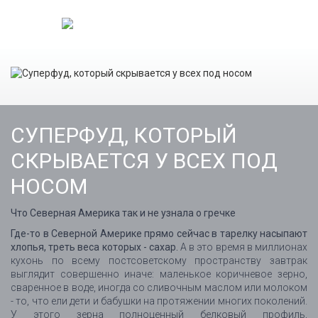
СУПЕРФУД, КОТОРЫЙ
СКРЫВАЕТСЯ У ВСЕХ ПОД
НОСОМ
Что Северная Америка так и не узнала о гречке
Где-то в Северной Америке прямо сейчас в тарелку насыпают
хлопья, треть веса которых - сахар.
А в это время в миллионах
кухонь по всему постсоветскому пространству завтрак
выглядит совершенно иначе: маленькое коричневое зерно,
сваренное в воде, иногда со сливочным маслом или молоком
- то, что ели дети и бабушки на протяжении многих поколений.
У этого зерна полноценный белковый профиль,