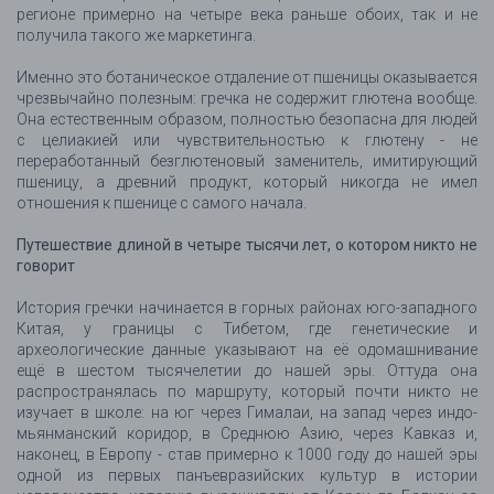
регионе примерно на четыре века раньше обоих, так и не
получила такого же маркетинга.
Именно это ботаническое отдаление от пшеницы оказывается
чрезвычайно полезным: гречка не содержит глютена вообще.
Она естественным образом, полностью безопасна для людей
с целиакией или чувствительностью к глютену - не
переработанный безглютеновый заменитель, имитирующий
пшеницу, а древний продукт, который никогда не имел
отношения к пшенице с самого начала.
Путешествие длиной в четыре тысячи лет, о котором никто не
говорит
История гречки начинается в горных районах юго-западного
Китая, у границы с Тибетом, где генетические и
археологические данные указывают на её одомашнивание
ещё в шестом тысячелетии до нашей эры. Оттуда она
распространялась по маршруту, который почти никто не
изучает в школе: на юг через Гималаи, на запад через индо-
мьянманский коридор, в Среднюю Азию, через Кавказ и,
наконец, в Европу - став примерно к 1000 году до нашей эры
одной из первых панъевразийских культур в истории