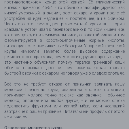
противоположном конце этой кривой. Её гликемический
индекс - примерно 45-54, что обычно классифицируется как
низкий-умеренный, а значит, рост сахара в крови после её
употребления идёт медленнее и постепеннее, а не скачком.
Часть этого эффекта дает резистентный крахмал - форма
крахмала, устойчивая к перевариванию в тонком кишечнике,
которая доходит в неизменном виде до толстой кишки и там
ферментируется в короткоцепочечные жирные кислоты,
питающие полезные кишечные бактерии. У варёной гречневой
крупы измеряли заметно более высокое содержание
резистентного крахмала, чем у многих других варёных круп, -
это частично объясняет, почему тарелка гречневой каши
обычно насыщает дольше, чем эквивалентная тарелка
быстрой овсянки с сахаром, не говоря уже о сладких хлопьях.
Всё это не требует отказа от привычки заливать кашу
молоком. Гречневая крупа, сваренная и слегка остывшая,
принимает молоко точно так же, как овсянка - обычное
молоко, овсяное или любое другое, - и её можно слегка
подсластить фруктами или каплей мёда, если несладкий
завтрак не в вашей привычке. Питательный профиль от этого
не меняется.
Одно зерно, множество кухонь