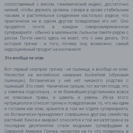
сопоставимый с мясом, гликемический индекс, достаточно
низкий, чтобы держать уровень сахара в крови стабильным
часами, и растительное соединение настолько редкое, что
практически ни в одном другом псевдозлаке его нет. Оно
продаётся почти в каждом североамериканском
супермаркете - обычно в маленьком, пыльном пакете рядом с
рисом. Почти никто здесь не знает, что с ним делать. Это
история гречки - и того, почему она, возможно, самый
недооценённый продукт на континенте.
Это вообще не злак
Вот первый сюрприз: гречка - не пшеница, и вообще не злак.
Несмотря на английское название buckwheat («буковая
пшеница»), ботанически у неё нет никакого родства с
пшеницей. Это семя - технически орешек, тот же тип плода, что
у семечка подсолнуха, - и её ближайшие родственники вовсе
не злаковые травы, а щавель и ревень. Из-за этого
нутрициологи относят гречку к псевдозлакам: то, что мы едим
и готовим как злак, хранится в том же отделе супермаркета,
но ботанически принадлежит совершенно другому семейству
растений. Киноа и амарант относятся к той же категории и за
последнее десятилетие стали модными суперфудами в
Северной Америке. Гречка, несмотря на то что появилась в