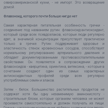
североамериканской кухни, - не импорт. Это возвращение
домой.
Флавоноид, которого почти больше нигде нет
Самая характерная питательная особенность гречки -
соединение под названием рутин: флавоноид-антиоксидант,
который среди всех псевдозлаков, которые люди регулярно
едят, в значимой концентрации присутствует практически
только в гречке. Рутин поддерживает здоровье и
эластичность стенок кровеносных сосудов, способствует
нормальному регулированию артериального давления и
обладает документированными противовоспалительными
свойствами. Он появляется в сопровождении других
флавоноидов - кверцетина, ориентина, витексина, - которые в
сочетании создают один из самых характерных
антиоксидантных профилей среди всех регулярно
употребляемых семян и злаков.
Затем - белок. Большинство растительных продуктов не
содержат хотя бы одну незаменимую аминокислоту -
строительные блоки, которые организм человека не может
произвести самостоятельно и должен получать из пищи.
Гречка - настоящее исключение: её белок содержит все девять