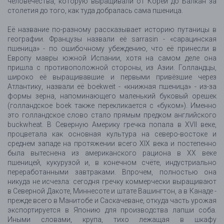
человечества, которую выращивали от Кореи до Балкан за
столетия до того, как туда добралась сама пшеница.
Её название по-разному рассказывает историю путаницы в
географии. Французы назвали её sarrasin - «сарацинская
пшеница» - по ошибочному убеждению, что её принесли в
Европу мавры южной Испании, хотя на самом деле она
пришла с противоположной стороны, из Азии. Голландцы,
широко её выращивавшие и первыми привёзшие через
Атлантику, назвали её boekweit - «книжная пшеница» - из-за
формы зерна, напоминающего маленький буковый орешек
(голландское boek также перекликается с «буком»). Именно
это голландское слово стало прямым предком английского
buckwheat. В Северную Америку гречка попала в XVII веке,
процветала как основная культура на северо-востоке и
среднем западе на протяжении всего XIX века и постепенно
была вытеснена из американского рациона в XX веке
пшеницей, кукурузой и, в конечном счёте, индустриально
переработанными завтраками. Впрочем, полностью она
никуда не исчезла: сегодня гречку коммерчески выращивают
в Северной Дакоте, Миннесоте и штате Вашингтон, а в Канаде -
прежде всего в Манитобе и Саскачеване, откуда часть урожая
экспортируется в Японию для производства лапши соба.
Иными словами, крупа, тихо лежащая в шкафу