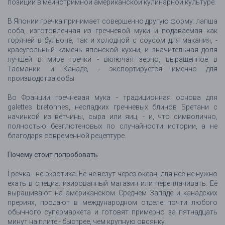
позиции в мейнстримной американской кулинарной культуре.
В Японии гречка принимает совершенно другую форму: лапша
соба, изготовленная из гречневой муки и подаваемая как
горячей в бульоне, так и холодной с соусом для макания, -
краеугольный камень японской кухни, и значительная доля
лучшей в мире гречки - включая зерно, выращенное в
Тасмании и Канаде, - экспортируется именно для
производства собы.
Во Франции гречневая мука - традиционная основа для
galettes bretonnes, несладких гречневых блинов Бретани с
начинкой из ветчины, сыра или яиц, - и, что символично,
полностью безглютеновых по случайности истории, а не
благодаря современной рецептуре.
Почему стоит попробовать
Гречка - не экзотика. Её не везут через океан, для неё не нужно
ехать в специализированный магазин или переплачивать. Её
выращивают на американском Среднем Западе и канадских
прериях, продают в международном отделе почти любого
обычного супермаркета и готовят примерно за пятнадцать
минут на плите - быстрее, чем крупную овсянку.