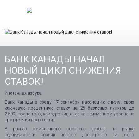
БАНК КАНАДЫ НАЧАЛ
НОВЫЙ ЦИКЛ СНИЖЕНИЯ
СТАВОК!
Ипотечная азбука
Банк Канады в среду 17 сентября наконец-то снизил свою
ключевую процентную ставку на 25 базисных пунктов до
2.
50% после того, как удерживал ее на неизменном уровне на
протяжении всего лета.
В разгар оживленного осеннего сезона на рынке
недвижимости возник вопрос: достаточно ли этого