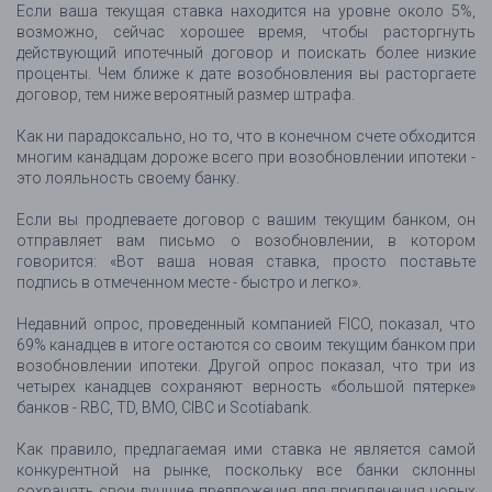
Если ваша текущая ставка находится на уровне около 5%,
возможно, сейчас хорошее время, чтобы расторгнуть
действующий ипотечный договор и поискать более низкие
проценты. Чем ближе к дате возобновления вы расторгаете
договор, тем ниже вероятный размер штрафа.
Как ни парадоксально, но то, что в конечном счете обходится
многим канадцам дороже всего при возобновлении ипотеки -
это лояльность своему банку.
Если вы продлеваете договор с вашим текущим банком, он
отправляет вам письмо о возобновлении, в котором
говорится: «Вот ваша новая ставка, просто поставьте
подпись в отмеченном месте - быстро и легко».
Недавний опрос, проведенный компанией FICO, показал, что
69% канадцев в итоге остаются со своим текущим банком при
возобновлении ипотеки. Другой опрос показал, что три из
четырех канадцев сохраняют верность «большой пятерке»
банков - RBC, TD, BMO, CIBC и Scotiabank.
Как правило, предлагаемая ими ставка не является самой
конкурентной на рынке, поскольку все банки склонны
сохранять свои лучшие предложения для привлечения новых