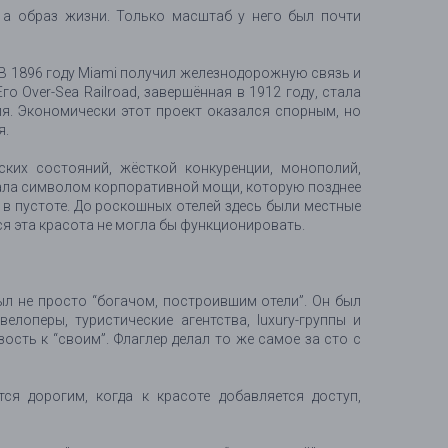
 а образ жизни. Только масштаб у него был почти
 В 1896 году Miami получил железнодорожную связь и
 Over-Sea Railroad, завершённая в 1912 году, стала
я. Экономически этот проект оказался спорным, но
я.
ских состояний, жёсткой конкуренции, монополий,
 стала символом корпоративной мощи, которую позднее
в пустоте. До роскошных отелей здесь были местные
я эта красота не могла бы функционировать.
ыл не просто “богачом, построившим отели”. Он был
лоперы, туристические агентства, luxury-группы и
зость к “своим”. Флаглер делал то же самое за сто с
ся дорогим, когда к красоте добавляется доступ,