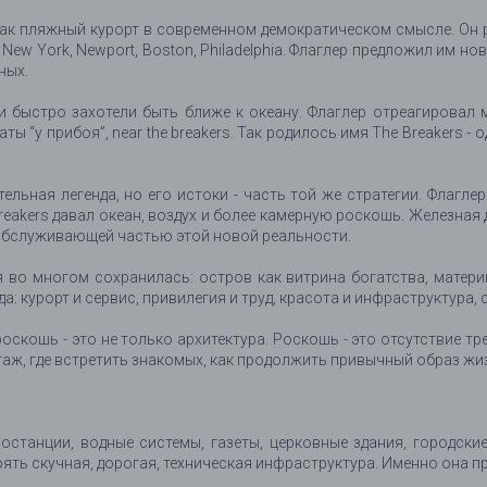
как пляжный курорт в современном демократическом смысле. Он р
New York, Newport, Boston, Philadelphia. Флаглер предложил им н
ных.
ти быстро захотели быть ближе к океану. Флаглер отреагировал 
ы “у прибоя”, near the breakers. Так родилось имя The Breakers -
льная легенда, но его истоки - часть той же стратегии. Флаглер 
eakers давал океан, воздух и более камерную роскошь. Железная 
обслуживающей частью этой новой реальности.
 во многом сохранилась: остров как витрина богатства, матери
: курорт и сервис, привилегия и труд, красота и инфраструктура, с
оскошь - это не только архитектура. Роскошь - это отсутствие тре
багаж, где встретить знакомых, как продолжить привычный образ ж
останции, водные системы, газеты, церковные здания, городские 
ять скучная, дорогая, техническая инфраструктура. Именно она пре