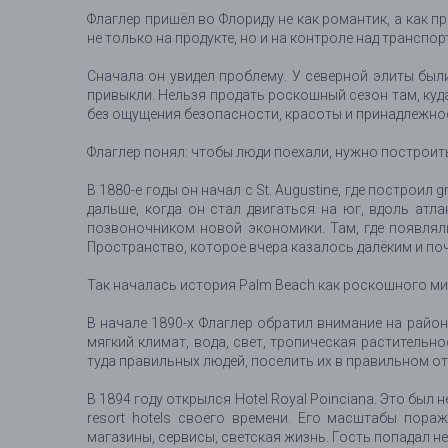
Флаглер пришёл во Флориду не как романтик, а как п
не только на продукте, но и на контроле над транспо
Сначала он увидел проблему. У северной элиты были
привыкли. Нельзя продать роскошный сезон там, куда
без ощущения безопасности, красоты и принадлежно
Флаглер понял: чтобы люди поехали, нужно построить
В 1880-е годы он начал с St. Augustine, где постро
дальше, когда он стал двигаться на юг, вдоль ат
позвоночником новой экономики. Там, где появляли
Пространство, которое вчера казалось далёким и по
Так началась история Palm Beach как роскошного ми
В начале 1890-х Флаглер обратил внимание на район
мягкий климат, вода, свет, тропическая растительн
туда правильных людей, поселить их в правильном от
В 1894 году открылся Hotel Royal Poinciana. Это был 
resort hotels своего времени. Его масштабы пора
магазины, сервисы, светская жизнь. Гость попадал не 