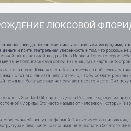
 РОЖДЕНИЕ ЛЮКСОВОЙ ФЛОР
ествовало всегда: океанские виллы за живыми изгородями, от
 деньги и почти театральная уверенность в том, что роскошь не
зонной альтернативой: когда в Нью-Йорке и Торонто серое небо,
 мечта не появилась сама собой. Её не нашли на карте. Её построи
 каким стала позже. Южная часть Атлантического побережья оста
сным, но одного климата недостаточно, чтобы создать роскошны
торый понимал: богатые люди не покупают просто место. Они поку
снователь Standard Oil, партнёр Джона Рокфеллера, один из арх
осточной Флориды. Его часто называют человеком, который “изо
интегрированной luxury-платформой. Только вместо приложения, 
раструктура и безошибочное понимание психологии богатого клиен