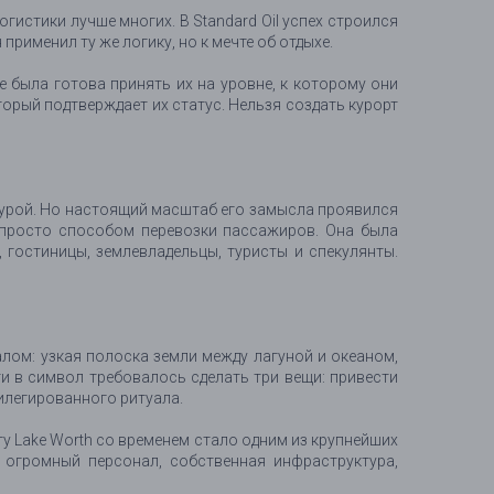
гистики лучше многих. В Standard Oil успех строился
применил ту же логику, но к мечте об отдыхе.
е была готова принять их на уровне, к которому они
торый подтверждает их статус. Нельзя создать курорт
уктурой. Но настоящий масштаб его замысла проявился
е просто способом перевозки пассажиров. Она была
 гостиницы, землевладельцы, туристы и спекулянты.
алом: узкая полоска земли между лагуной и океаном,
ти в символ требовалось сделать три вещи: привести
вилегированного ритуала.
регу Lake Worth со временем стало одним из крупнейших
, огромный персонал, собственная инфраструктура,