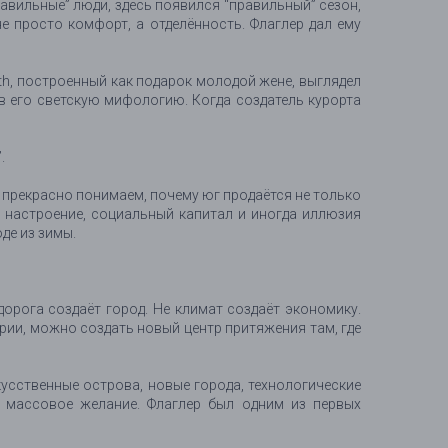
равильные” люди, здесь появился “правильный” сезон,
е просто комфорт, а отделённость. Флаглер дал ему
rth, построенный как подарок молодой жене, выглядел
 в его светскую мифологию. Когда создатель курорта
.
 прекрасно понимаем, почему юг продаётся не только
е, настроение, социальный капитал и иногда иллюзия
де из зимы.
дорога создаёт город. Не климат создаёт экономику.
ории, можно создать новый центр притяжения там, где
усственные острова, новые города, технологические
ем массовое желание. Флаглер был одним из первых