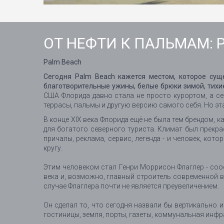
ОТ НЕФТИ К ПАЛЬМАМ:
Palm Beach
Сегодня Palm Beach кажется местом, которое сущ
благотворительные ужины, белые брюки зимой, тихие
США Флорида давно стала не просто курортом, а се
террасы, пальмы и другую версию самого себя. Но эта
В конце XIX века Флорида ещё не была тем брендом,
для богатого северного туриста. Климат был прекра
причалы, реклама, сервис, легенда - и человек, ко
кругу.
Этим человеком стал Генри Моррисон Флаглер - соо
века и, возможно, главный строитель современной в
случае Флаглера почти не является преувеличением.
Он сделал то, что сегодня назвали бы вертикально 
гостиницы, земля, порты, газеты, коммунальная инф