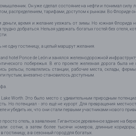
ромышленник. Он уже сделал состояние на нефти и понимал силу ло
ртом, распределением, тарифами, доступом к рынкам. Во Флориде он 
 деньги, время и желание уезжать от зимы. Но южная Флорида н
 трудно добраться. Нельзя удержать богатых гостей без отеля, ко
сти.
 не одну гостиницу, а целый маршрут желания.
ил grand hotel Ponce de León и занялся железнодорожной инфрастр
лантического побережья. В его проекте железная дорога была н
сь рельсы, появлялись станции, рабочие места, склады, фермы,
чти пустым, внезапно становилось доступным.
фа.
 Lake Worth. Это было место с удивительным природным потенци
ость. Но потенциал - это ещё не курорт. Для превращения местнос
еле и убедить их, что они стали первыми участниками нового при
не просто отель, а заявление. Гигантское деревянное здание на бе
жали: сотни, а затем более тысячи номеров, длинные коридоры
в гостиницу, а в сезонный город для богатых.