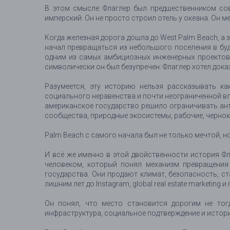
В этом смысле Флаглер был предшественником сов
имперский. Он не просто строил отель у океана. Он ме
Когда железная дорога дошла до West Palm Beach, а
начал превращаться из небольшого поселения в буду
одним из самых амбициозных инженерных проектов 
символически он был безупречен: Флаглер хотел дока
Разумеется, эту историю нельзя рассказывать ка
социального неравенства и почти неограниченной вла
американское государство решило ограничивать ант
сообщества, природные экосистемы, рабочие, чернок
Palm Beach с самого начала был не только мечтой, но
И всё же именно в этой двойственности история Фл
человеком, который понял механизм превращения т
государства. Они продают климат, безопасность, ста
лишним лет до Instagram, global real estate marketing и
Он понял, что место становится дорогим не тогд
инфраструктура, социальное подтверждение и истори