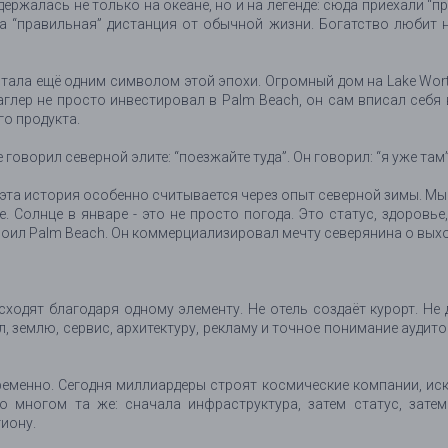
ержалась не только на океане, но и на легенде: сюда приехали “п
ла “правильная” дистанция от обычной жизни. Богатство любит н
, стала ещё одним символом этой эпохи. Огромный дом на Lake Wo
лаглер не просто инвестировал в Palm Beach, он сам вписал себя
го продукта.
говорил северной элите: “поезжайте туда”. Он говорил: “я уже там”
эта история особенно считывается через опыт северной зимы. Мы
. Солнце в январе - это не просто погода. Это статус, здоровь
роил Palm Beach. Он коммерциализировал мечту северянина о выхо
ходят благодаря одному элементу. Не отель создаёт курорт. Не 
л, землю, сервис, архитектуру, рекламу и точное понимание аудит
ременно. Сегодня миллиардеры строят космические компании, иск
во многом та же: сначала инфраструктура, затем статус, зат
гиону.