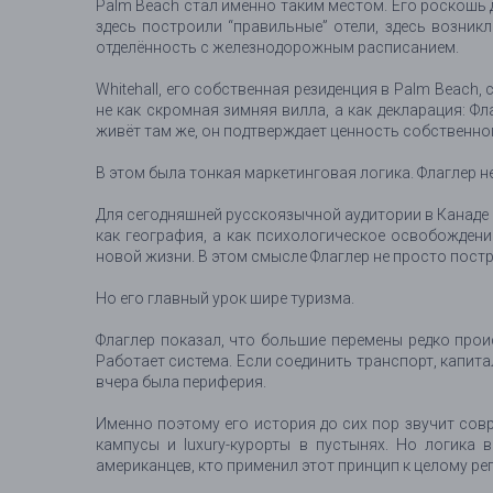
Palm Beach стал именно таким местом. Его роскошь д
здесь построили “правильные” отели, здесь возник
отделённость с железнодорожным расписанием.
Whitehall, его собственная резиденция в Palm Beach
не как скромная зимняя вилла, а как декларация: Ф
живёт там же, он подтверждает ценность собственно
В этом была тонкая маркетинговая логика. Флаглер не 
Для сегодняшней русскоязычной аудитории в Канаде 
как география, а как психологическое освобождение
новой жизни. В этом смысле Флаглер не просто пост
Но его главный урок шире туризма.
Флаглер показал, что большие перемены редко проис
Работает система. Если соединить транспорт, капита
вчера была периферия.
Именно поэтому его история до сих пор звучит сов
кампусы и luxury-курорты в пустынях. Но логика 
американцев, кто применил этот принцип к целому ре