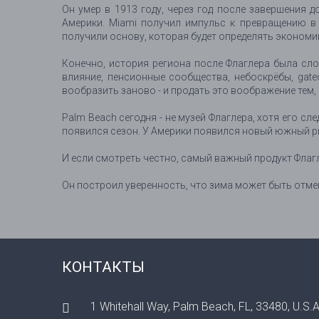
Он умер в 1913 году, через год после завершения 
Америки. Miami получил импульс к превращению в
получили основу, которая будет определять экономи
Конечно, история региона после Флаглера была сло
влияние, пенсионные сообщества, небоскрёбы, gat
вообразить заново - и продать это воображение тем, 
Palm Beach сегодня - не музей Флаглера, хотя его сл
появился сезон. У Америки появился новый южный ри
И если смотреть честно, самый важный продукт Флаглера
Он построил уверенность, что зима может быть отмене
КОНТАКТЫ
1 Whitehall Way, Palm Beach, FL, 33480, U.S.A