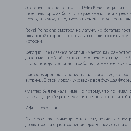
Это очень важно понимать. Palm Beach родился не 
северных городах богатство уже имело свои адреса - 
переждать зиму, а подтвердить свой статус среди рав
Royal Poinciana смотрел на лагуну, но богатые гос
океанской стороне. Постояльцы стали просить комнат
истории.
Сегодня The Breakers воспринимается как самостояте
давал масштаб, общество и сезонную столицу. The Br
стороне воды становился рабочей, коммерческой и 
Так формировалась социальная география, которая
витрины. В этой модели уже видна вся будущая Флорида
Флаглер был гениален именно потому, что понимал: р
где жить, где обедать, чем заняться, как отправить 
И Флаглер решал.
Он строил железные дороги, отели, причалы, электр
держаться на одной красивой идее. За ней должна сто