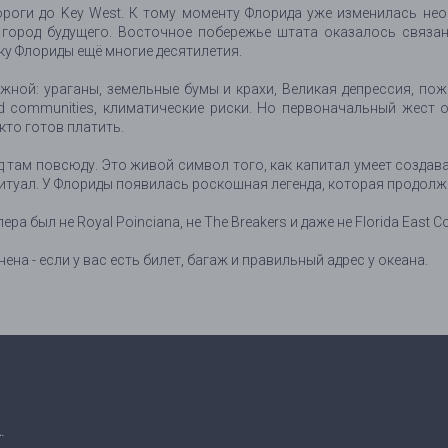
дороги до Key West. К тому моменту Флорида уже изменилась н
 город будущего. Восточное побережье штата оказалось связан
ку Флориды ещё многие десятилетия.
жной: ураганы, земельные бумы и крахи, Великая депрессия, пож
ed communities, климатические риски. Но первоначальный жест 
кто готов платить.
ед там повсюду. Это живой символ того, как капитал умеет создав
туал. У Флориды появилась роскошная легенда, которая продолж
 был не Royal Poinciana, не The Breakers и даже не Florida East Co
на - если у вас есть билет, багаж и правильный адрес у океана.
.