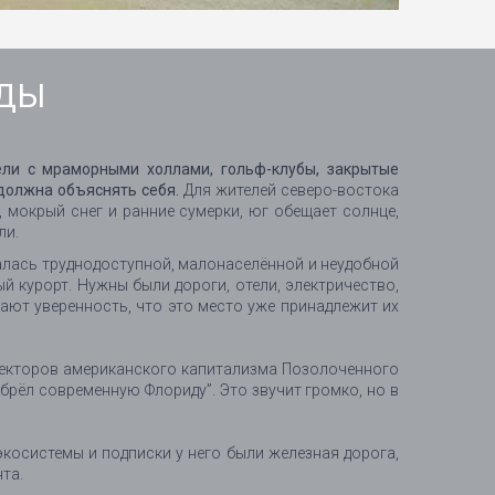
ИДЫ
ели с мраморными холлами, гольф-клубы, закрытые
 должна объяснять себя.
Для жителей северо-востока
 мокрый снег и ранние сумерки, юг обещает солнце,
ли.
валась труднодоступной, малонаселённой и неудобной
й курорт. Нужны были дороги, отели, электричество,
пают уверенность, что это место уже принадлежит их
итекторов американского капитализма Позолоченного
брёл современную Флориду”. Это звучит громко, но в
экосистемы и подписки у него были железная дорога,
та.