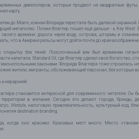
ременных девелоперов, которые продают не квадратные футы,
нял карту.
 затем до Miami, южная Флорида перестала быть далёкой окраиной.
щий мегаполис. Позже Флаглер пошёл ещё дальше - к Key West. Его
своего времени: дорога через воду, острова, штормы и сомнени
зать, что в Америке рельсы могут дойти почти до края воображени
к открытку без теней. Позолоченный век был временем гигант
сти капитала. Standard Oil, где Флаглер сделал своё богатство,
имонопольными законами. Флорида Флаглера тоже строилась не 
ожие жители, мигранты, обслуживающий персонал, без которых вс
 и иерархией.
аглера становится интересной для современного читателя. Он б
ерритории в желание. Сегодня это делают города, бренды, деве
тус, lifestyle, налоговую привлекательность, культурный код, бли
 понятия destination branding.
а, когда оно красиво. Красивых мест много. Место становит
я.