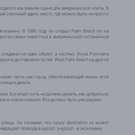
одился как зимняя сцена для американской элиты. В
овый сезонный адрес: место, где можно было не просто
мгновенно. В 1896 году он открыл Palm Beach Inn на
 одно из самых известных в американской гостиничной
создавал не один объект, а систему. Royal Poinciana
дорога доставляла гостей. West Palm Beach на другой
ковая часть как город, обеспечивающий жизнь этой
олнце и деньги.
ния. Богатый гость не должен думать, как добраться,
изни в новом климате. Всё должно быть уже решено.
улицы. Он понимал, что luxury destination не может
вращает природу в курорт, а курорт - в экономику.