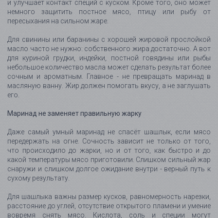
и улучшает контакт специй с куском. Кроме того, оно может
немного защитить постное мясо, птицу или рыбу от
пересыхания на сильном жаре.
Для свинины или баранины с хорошей жировой прослойкой
масло часто не нужно: собственного жира достаточно. А вот
для куриной грудки, индейки, постной говядины или рыбы
небольшое количество масла может сделать результат более
сочным и ароматным. Главное - не превращать маринад в
масляную ванну. Жир должен помогать вкусу, а не заглушать
его.
Маринад не заменяет правильную жарку
Даже самый умный маринад не спасёт шашлык, если мясо
передержать на огне. Сочность зависит не только от того,
что происходило до жарки, но и от того, как быстро и до
какой температуры мясо приготовили. Слишком сильный жар
снаружи и слишком долгое ожидание внутри - верный путь к
сухому результату.
Для шашлыка важны размер кусков, равномерность нарезки,
расстояние до углей, отсутствие открытого пламени и умение
вовремя снять мясо. Кислота, соль и специи могут