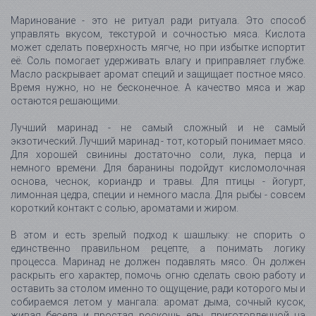
Маринование - это не ритуал ради ритуала. Это способ
управлять вкусом, текстурой и сочностью мяса. Кислота
может сделать поверхность мягче, но при избытке испортит
её. Соль помогает удерживать влагу и приправляет глубже.
Масло раскрывает аромат специй и защищает постное мясо.
Время нужно, но не бесконечное. А качество мяса и жар
остаются решающими.
Лучший маринад - не самый сложный и не самый
экзотический. Лучший маринад - тот, который понимает мясо.
Для хорошей свинины достаточно соли, лука, перца и
немного времени. Для баранины подойдут кисломолочная
основа, чеснок, кориандр и травы. Для птицы - йогурт,
лимонная цедра, специи и немного масла. Для рыбы - совсем
короткий контакт с солью, ароматами и жиром.
В этом и есть зрелый подход к шашлыку: не спорить о
единственно правильном рецепте, а понимать логику
процесса. Маринад не должен подавлять мясо. Он должен
раскрыть его характер, помочь огню сделать свою работу и
оставить за столом именно то ощущение, ради которого мы и
собираемся летом у мангала: аромат дыма, сочный кусок,
живая беседа и простая роскошь еды, приготовленной на