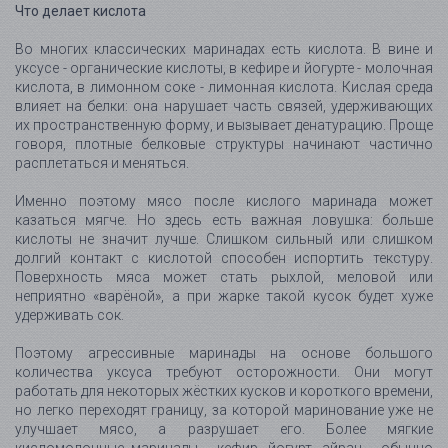
Что делает кислота
Во многих классических маринадах есть кислота. В вине и
уксусе - органические кислоты, в кефире и йогурте - молочная
кислота, в лимонном соке - лимонная кислота. Кислая среда
влияет на белки: она нарушает часть связей, удерживающих
их пространственную форму, и вызывает денатурацию. Проще
говоря, плотные белковые структуры начинают частично
расплетаться и меняться.
Именно поэтому мясо после кислого маринада может
казаться мягче. Но здесь есть важная ловушка: больше
кислоты не значит лучше. Слишком сильный или слишком
долгий контакт с кислотой способен испортить текстуру.
Поверхность мяса может стать рыхлой, меловой или
неприятно «варёной», а при жарке такой кусок будет хуже
удерживать сок.
Поэтому агрессивные маринады на основе большого
количества уксуса требуют осторожности. Они могут
работать для некоторых жёстких кусков и короткого времени,
но легко переходят границу, за которой маринование уже не
улучшает мясо, а разрушает его. Более мягкие
кисломолочные маринады - кефир, йогурт, айран - обычно