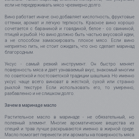
если не передерживать мясо чрезмерно долго.
Вино работает иначе: оно добавляет кислотность, фруктовые
оттенки, аромат и лёгкую терпкость. Красное вино хорошо
сочетается с бараниной и говядиной, белое - со свининой,
птицей и рыбой. Но вино должно быть частью вкусовой идеи,
а не способом замаскировать плохое мясо. Если вино
неприятно пить, не стоит ожидать, что оно сделает маринад
благородным.
Уксус - самый резкий инструмент. Он быстро меняет
поверхность мяса и даёт узнаваемый вкус, знакомый многим
по советской и постсоветской традиции шашлыка. Но именно
уксус чаще всего виноват в жёсткой, сухой или странно
рыхлой текстуре. Если использовать его, то умеренно,
разбавленно и не слишком долго.
Зачем в маринаде масло
Растительное масло в маринаде - не обязательный, но
полезный элемент. Многие ароматические вещества из
специй и трав лучше раскрываются именно в жирной среде.
Масло помогает перенести эти ароматы на поверхность мяса