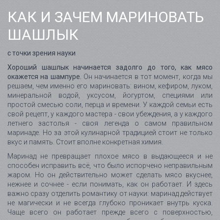
КАК И ЗАЧЕМ МАРИНОВАТЬ
ШАШЛЫК
с точки зрения науки
Хороший шашлык начинается задолго до того, как мясо
окажется на шампуре.
Он начинается в тот момент, когда мы
решаем, чем именно его мариновать: вином, кефиром, луком,
минеральной водой, уксусом, йогуртом, специями или
простой смесью соли, перца и времени. У каждой семьи есть
свой рецепт, у каждого мастера - свои убеждения, а у каждого
летнего застолья - своя легенда о самом правильном
маринаде. Но за этой кулинарной традицией стоит не только
вкус и память. Стоит вполне конкретная химия.
Маринад не превращает плохое мясо в выдающееся и не
способен исправить всё, что было испорчено неправильным
жаром. Но он действительно может сделать мясо вкуснее,
нежнее и сочнее - если понимать, как он работает. И здесь
важно сразу отделить романтику от науки: маринад действует
не магически и не всегда глубоко проникает внутрь куска.
Чаще всего он работает прежде всего с поверхностью,