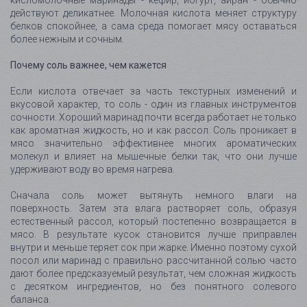
действуют деликатнее. Молочная кислота меняет структуру
белков спокойнее, а сама среда помогает мясу оставаться
более нежным и сочным.
Почему соль важнее, чем кажется
Если кислота отвечает за часть текстурных изменений и
вкусовой характер, то соль - один из главных инструментов
сочности. Хороший маринад почти всегда работает не только
как ароматная жидкость, но и как рассол. Соль проникает в
мясо значительно эффективнее многих ароматических
молекул и влияет на мышечные белки так, что они лучше
удерживают воду во время нагрева.
Сначала соль может вытянуть немного влаги на
поверхность. Затем эта влага растворяет соль, образуя
естественный рассол, который постепенно возвращается в
мясо. В результате кусок становится лучше приправлен
внутри и меньше теряет сок при жарке. Именно поэтому сухой
посол или маринад с правильно рассчитанной солью часто
дают более предсказуемый результат, чем сложная жидкость
с десятком ингредиентов, но без понятного солевого
баланса.