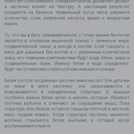
помогает соли изменить поведение белков, добавляет аромат
и частично влияет на текстуру. А настоящий результат
рождается из баланса: правильный кусок мяса, разумное
количество соли, умеренная кислота, время и аккуратная
жарка.
То, что мы в быту называем мясом, с точки зрения биологии
является в основном мышечной тканью с примесью жира,
соединительной ткани, а иногда и костей. Если говорить о
мясе для шашлыка без костей и с умеренным количеством
жира, его главными компонентами будут вода, белки, жиры и
соединительная ткань. Именно белки и вода определяют,
будет ли готовое мясо казаться нам нежным и сочным.
Белки состоят из длинных цепочек аминокислот. Эти цепочки
не лежат в мясе хаотично: они сворачиваются и
упаковываются в определённые структуры. В мышцах
особенно важны белки актин и миозин, которые образуют
плотные волокна и отвечают за сокращение мышц. Пока
структура этих белков остаётся слишком плотной и жёсткой,
мясо труднее жевать. Когда структура частично меняется,
волокна становятся более рыхлыми, а готовый кусок
воспринимается мягче.