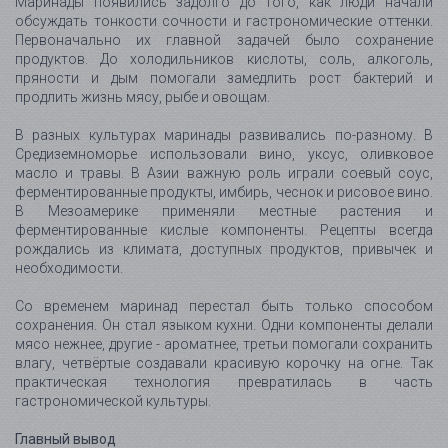
Маринады появились задолго до того, как люди начали
обсуждать тонкости сочности и гастрономические оттенки.
Первоначально их главной задачей было сохранение
продуктов. До холодильников кислоты, соль, алкоголь,
пряности и дым помогали замедлить рост бактерий и
продлить жизнь мясу, рыбе и овощам.
В разных культурах маринады развивались по-разному. В
Средиземноморье использовали вино, уксус, оливковое
масло и травы. В Азии важную роль играли соевый соус,
ферментированные продукты, имбирь, чеснок и рисовое вино.
В Мезоамерике применяли местные растения и
ферментированные кислые компоненты. Рецепты всегда
рождались из климата, доступных продуктов, привычек и
необходимости.
Со временем маринад перестал быть только способом
сохранения. Он стал языком кухни. Одни компоненты делали
мясо нежнее, другие - ароматнее, третьи помогали сохранить
влагу, четвёртые создавали красивую корочку на огне. Так
практическая технология превратилась в часть
гастрономической культуры.
Главный вывод