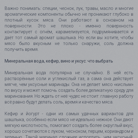
Важно понимать: специи, чеснок, лук, травы, масло и многие
ароматические компоненты обычно не проникают глубоко в
плотный кусок мяса. Они работают в основном на
поверхности. Это не плохо - именно поверхность
контактирует с огнём, карамелизуется, подрумянивается и
даёт тот самый аромат шашлыка. Но если вы хотите, чтобы
мясо было вкусным не только снаружи, соль должна
получить время.
Минеральная вода, кефир, вино и уксус: что выбрать
Минеральная вода популярна не случайно. В ней есть
растворённые соли и углекислый газ, а сама она действует
мягче, чем уксусные маринады. Она не делает мясо «кислым»
по вкусу и может помочь создать более деликатную среду для
маринования. Но ждать от неё чудес не стоит: главную работу
всё равно будут делать соль, время и качество мяса.
Кефир и йогурт - одни из самых удачных вариантов для
шашлыка, особенно если мясо не идеально нежное. Они дают
мягкую кислотность, помогают создать более округлый вкус,
хорошо сочетаются с луком, чесноком, перцем, кориандром и
зеленью. Такой маринад сложнее испортить, чем уксусный,