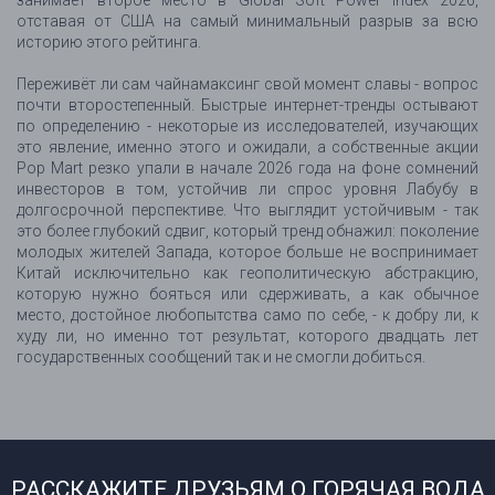
занимает второе место в Global Soft Power Index 2026,
отставая от США на самый минимальный разрыв за всю
историю этого рейтинга.
Переживёт ли сам чайнамаксинг свой момент славы - вопрос
почти второстепенный. Быстрые интернет-тренды остывают
по определению - некоторые из исследователей, изучающих
это явление, именно этого и ожидали, а собственные акции
Pop Mart резко упали в начале 2026 года на фоне сомнений
инвесторов в том, устойчив ли спрос уровня Лабубу в
долгосрочной перспективе. Что выглядит устойчивым - так
это более глубокий сдвиг, который тренд обнажил: поколение
молодых жителей Запада, которое больше не воспринимает
Китай исключительно как геополитическую абстракцию,
которую нужно бояться или сдерживать, а как обычное
место, достойное любопытства само по себе, - к добру ли, к
худу ли, но именно тот результат, которого двадцать лет
государственных сообщений так и не смогли добиться.
РАССКАЖИТЕ ДРУЗЬЯМ О ГОРЯЧАЯ ВОДА