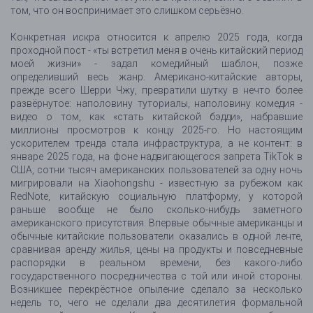
том, что он воспринимает это слишком серьёзно.
Конкретная искра относится к апрелю 2025 года, когда
проходной пост - «ты встретил меня в очень китайский период
моей жизни» - задал комедийный шаблон, позже
определивший весь жанр. Американо-китайские авторы,
прежде всего Шерри Чжу, превратили шутку в нечто более
развёрнутое: наполовину туториалы, наполовину комедия -
видео о том, как «стать китайской бэдди», набравшие
миллионы просмотров к концу 2025-го. Но настоящим
ускорителем тренда стала инфраструктура, а не контент: в
январе 2025 года, на фоне надвигающегося запрета TikTok в
США, сотни тысяч американских пользователей за одну ночь
мигрировали на Xiaohongshu - известную за рубежом как
RedNote, китайскую социальную платформу, у которой
раньше вообще не было сколько-нибудь заметного
американского присутствия. Впервые обычные американцы и
обычные китайские пользователи оказались в одной ленте,
сравнивая аренду жилья, цены на продукты и повседневные
распорядки в реальном времени, без какого-либо
государственного посредничества с той или иной стороны.
Возникшее перекрёстное опыление сделало за несколько
недель то, чего не сделали два десятилетия формальной