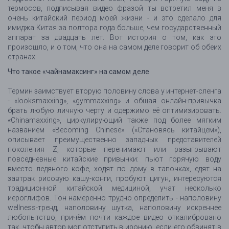
термосов, подписывая видео фразой ты встретил меня в
очень китайский период моей жизни - и это сделало для
имиджа Китая за полтора года больше, чем государственный
аппарат за двадцать лет. Вот история о том, как это
произошло, и о том, что она на самом деле говорит об обеих
странах.
Что такое «чайнамаксинг» на самом деле
Термин заимствует вторую половину слова у интернет-сленга
- «looksmaxxing», «gymmaxxing» и общая онлайн-привычка
брать любую личную черту и одержимо её оптимизировать.
«Chinamaxxing», циркулирующий также под более мягким
названием «Becoming Chinese» («Становясь китайцем»),
описывает преимущественно западных представителей
поколения Z, которые перенимают или разыгрывают
повседневные китайские привычки: пьют горячую воду
вместо ледяного кофе, ходят по дому в тапочках, едят на
завтрак рисовую кашу-конги, пробуют цигун, интересуются
традиционной китайской медициной, учат несколько
иероглифов. Тон намеренно трудно определить - наполовину
wellness-тренд, наполовину шутка, наполовину искреннее
любопытство, причём почти каждое видео откалибровано
так, чтобы автор мог отступить в иронию, если его обвинят в