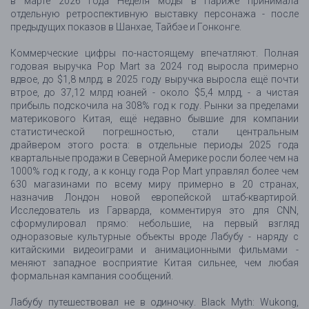
в марте 2026 года Неделя моды в Париже принимала
отдельную ретроспективную выставку персонажа - после
предыдущих показов в Шанхае, Тайбэе и Гонконге.
Коммерческие цифры по-настоящему впечатляют. Полная
годовая выручка Pop Mart за 2024 год выросла примерно
вдвое, до $1,8 млрд; в 2025 году выручка выросла ещё почти
втрое, до 37,12 млрд юаней - около $5,4 млрд, - а чистая
прибыль подскочила на 308% год к году. Рынки за пределами
материкового Китая, ещё недавно бывшие для компании
статистической погрешностью, стали центральным
драйвером этого роста: в отдельные периоды 2025 года
квартальные продажи в Северной Америке росли более чем на
1000% год к году, а к концу года Pop Mart управлял более чем
630 магазинами по всему миру примерно в 20 странах,
назначив Лондон новой европейской штаб-квартирой.
Исследователь из Гарварда, комментируя это для CNN,
сформулировал прямо: небольшие, на первый взгляд
одноразовые культурные объекты вроде Лабубу - наряду с
китайскими видеоиграми и анимационными фильмами -
меняют западное восприятие Китая сильнее, чем любая
формальная кампания сообщений.
Лабубу путешествовал не в одиночку. Black Myth: Wukong,