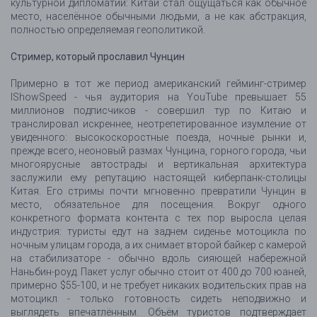
культурной дипломатии: Китай стал ощущаться как обычное
место, населённое обычными людьми, а не как абстракция,
полностью определяемая геополитикой.
Стример, который прославил Чунцин
Примерно в тот же период американский гейминг-стример
IShowSpeed - чья аудитория на YouTube превышает 55
миллионов подписчиков - совершил тур по Китаю и
транслировал искреннее, неотрепетированное изумление от
увиденного: высокоскоростные поезда, ночные рынки и,
прежде всего, неоновый размах Чунцина, горного города, чьи
многоярусные автострады и вертикальная архитектура
заслужили ему репутацию настоящей киберпанк-столицы
Китая. Его стримы почти мгновенно превратили Чунцин в
место, обязательное для посещения. Вокруг одного
конкретного формата контента с тех пор выросла целая
индустрия: туристы едут на заднем сиденье мотоцикла по
ночным улицам города, а их снимает второй байкер с камерой
на стабилизаторе - обычно вдоль сияющей набережной
Наньбин-роуд. Пакет услуг обычно стоит от 400 до 700 юаней,
примерно $55-100, и не требует никаких водительских прав на
мотоцикл - только готовность сидеть неподвижно и
выглядеть впечатлённым. Объём туристов подтверждает