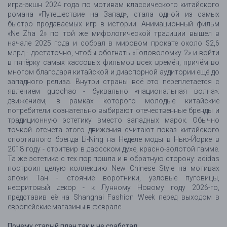
игра-экшн 2024 года по мотивам классического китайского
романа «Путешествие на Запад», стала одной из самых
быстро продаваемых игр в истории. Анимационный фильм
«Ne Zha 2» по той же мифологической традиции вышел в
начале 2025 года и собрал в мировом прокате около $2,6
млрд - достаточно, чтобы обогнать «Головоломку 2» и войти
в пятёрку самых кассовых фильмов всех времён, причём во
многом благодаря китайской и диаспорной аудитории ещё до
западного релиза. Внутри страны всё это переплетается с
явлением guochao - буквально «национальная волна»:
движением, в рамках которого молодые китайские
потребители сознательно выбирают отечественные бренды и
традиционную эстетику вместо западных марок. Обычно
точкой отсчёта этого движения считают показ китайского
спортивного бренда Li-Ning на Неделе моды в Нью-Йорке в
2018 году - стритвир в даосском духе, красно-золотой гамме.
Та же эстетика с тех пор пошла и в обратную сторону: adidas
построил целую коллекцию New Chinese Style на мотивах
эпохи Тан - стоячие воротники, узловые пуговицы,
нефритовый декор - к Лунному Новому году 2026-го,
представив её на Shanghai Fashion Week перед выходом в
европейские магазины в феврале.
Почему старый план так и не сработал