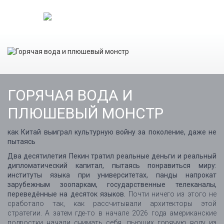
ГОРЯЧАЯ ВОДА И
ПЛЮШЕВЫЙ МОНСТР
как Китай выиграл культурную войну за поколение, даже не
пытаясь
Два десятилетия Пекин тратил реальные деньги и реальный
дипломатический капитал, пытаясь понравиться миру:
институты языка при университетах, панды напрокат
зарубежным зоопаркам, государственные телеканалы,
переведённые на десяток языков.
Почти ничего из этого не
сработало так, как рассчитывали архитекторы этой
стратегии. А затем где-то в начале 2026 года американские
подростки начали снимать себя, пьющих горячую воду из