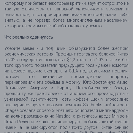
которому прибегают некоторые критики, звучит остро: это не
так уж отличается от западной увлечённости замками и
рыцарством, в которой зритель незаметно воображает себя
знатью, а не гораздо более многочисленным населением,
которое на самом деле обрабатывало эту землю.
Что реально сдвинулось
Уберите мемы - и под ними обнаружится более жёсткая
экономическая история. Профицит торгового баланса Китая
в 2025 году достиг рекордных $1,2 трлн - на 20% выше и без
того крупного показателя предыдущего года - даже несмотря
на резкое падение экспорта в США под давлением пошлин,
потому что китайские производители попросту
перенаправили эти объёмы в Африку, Юго-Восточную Азию,
Латинскую Америку и Европу. Потребительские бренды
прошли ту же траекторию - от анонимного производства к
узнаваемой идентичности: сеть кофеен Luckin агрессивно
расширяется прямо на домашнем поле Starbucks, чайная сеть
Chagee сделала своего 30-летнего основателя миллиардером
на волне размещения на Nasdaq, а ритейлеры вроде Miniso и
Urban Revivo всё чаще позиционируют себя как китайские по
имени, а не маскируются под что-то другое. Китай сейчас