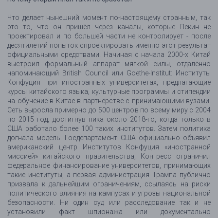
Что делает нынешний момент по-настоящему странным, так
это то, что он пришёл через каналы, которые Пекин не
проектировал и по большей части не контролирует - после
десятилетий попыток спроектировать именно этот результат
официальными средствами. Начиная с начала 2000-х Китай
выстроил формальный аппарат мягкой силы, отдалённо
напоминающий British Council или Goethe-Institut: Институты
Конфуция при иностранных университетах, предлагающие
курсы китайского языка, культурные программы и стипендии
на обучение в Китае в партнёрстве с принимающими вузами.
Сеть выросла примерно до 500 центров по всему миру с 2004
по 2015 год, достигнув пика около 2018-го, когда только в
США работало более 100 таких институтов. Затем политика
догнала модель. Госдепартамент США официально объявил
американский центр Институтов Конфуция «иностранной
миссией» китайского правительства, Конгресс ограничил
федеральное финансирование университетов, принимающих
такие институты, а первая администрация Трампа публично
призвала к дальнейшим ограничениям, ссылаясь на риски
политического влияния на кампусах и угрозы национальной
безопасности. Ни один суд или расследование так и не
установили факт шпионажа или документально