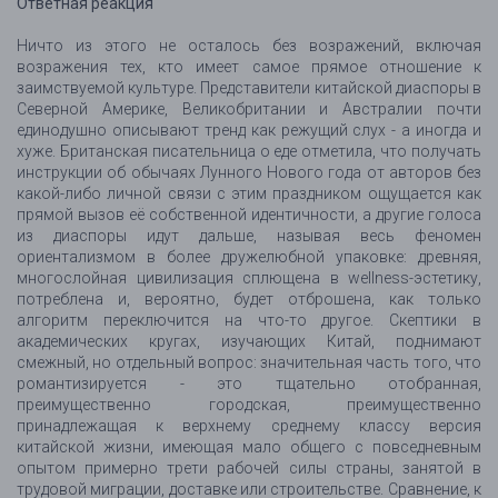
Ответная реакция
Ничто из этого не осталось без возражений, включая
возражения тех, кто имеет самое прямое отношение к
заимствуемой культуре. Представители китайской диаспоры в
Северной Америке, Великобритании и Австралии почти
единодушно описывают тренд как режущий слух - а иногда и
хуже. Британская писательница о еде отметила, что получать
инструкции об обычаях Лунного Нового года от авторов без
какой-либо личной связи с этим праздником ощущается как
прямой вызов её собственной идентичности, а другие голоса
из диаспоры идут дальше, называя весь феномен
ориентализмом в более дружелюбной упаковке: древняя,
многослойная цивилизация сплющена в wellness-эстетику,
потреблена и, вероятно, будет отброшена, как только
алгоритм переключится на что-то другое. Скептики в
академических кругах, изучающих Китай, поднимают
смежный, но отдельный вопрос: значительная часть того, что
романтизируется - это тщательно отобранная,
преимущественно городская, преимущественно
принадлежащая к верхнему среднему классу версия
китайской жизни, имеющая мало общего с повседневным
опытом примерно трети рабочей силы страны, занятой в
трудовой миграции, доставке или строительстве. Сравнение, к