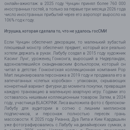
онлайн-ажиотаж: в 2025 году Чунцин принял более 760 000
иностранных гостей, а только за первые три месяца 2026 года
число иностранных прибытий через его аэропорт выросло на
106% год к году.
Игрушка, которая сделала то, что не удалось госСМИ
Если Чунцин обеспечил декорации, то маленький зубастый
плюшевый монстр обеспечил предмет, который все реально
хотели держать в руках. Лабубу создал в 2015 году художник
Касинг Лунг, уроженец Гонконга, выросший в Нидерландах,
вдохновлявшийся скандинавским фольклором, который он
читал в детстве. Гонконгская коллекционная компания Pop
Mart лицензировала персонажа в 2019 году и продавала его в
запечатанных «слепых коробках» - упаковках, скрывающих
конкретный вариант фигурки до момента покупки, превращая
каждую транзакцию в маленькую азартную игру. Годами это
оставалось нишевым коллекционным товаром. Затем, в 2024
году, участница BLACKPINK Лиса выложила фото с брелоком-
Лабубу для аудитории в сотню с лишним миллионов
подписчиков, и персонаж полностью пересёк грань
массовости. К 2025 году Рианна, Дуа Липа и Ким Кардашьян
уже фотографировались с Лабубу на дизайнерских сумках, а