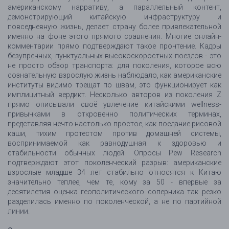
американскому нарративу, а параллельный контент,
демонстрирующий китайскую инфраструктуру и
повседневную жизнь, делает страну более привлекательной
именно на фоне этого прямого сравнения. Многие онлайн-
комментарии прямо подтверждают такое прочтение. Кадры
безупречных, пунктуальных высокоскоростных поездов - это
не просто обзор транспорта: для поколения, которое всю
сознательную взрослую жизнь наблюдало, как американские
институты видимо трещат по швам, это функционирует как
имплицитный вердикт. Несколько авторов из поколения Z
прямо описывали своё увлечение китайскими wellness-
привычками в откровенно политических терминах,
представляя нечто настолько простое, как поедание рисовой
каши, тихим протестом против домашней системы,
воспринимаемой как равнодушная к здоровью и
стабильности обычных людей. Опросы Pew Research
подтверждают этот поколенческий разрыв: американские
взрослые младше 34 лет стабильно относятся к Китаю
значительно теплее, чем те, кому за 50 - впервые за
десятилетия оценка геополитического соперника так резко
разделилась именно по поколенческой, а не по партийной
линии.