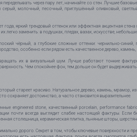
я переделывать через пару лет, начинайте со стен. Лучшие базовы
кий серый, молочный, песочный, приглушённый оливковый, светлы
ет года, яркий трендовый оттенок или эффектная акцентная стена
х легко заменить: в подушках, пледах, вазах, искусстве, небольши
лоский чёрный, а глубокие сложные оттенки: чернильно-синий, 
родство, особенно если рядом есть качественное дерево, камень, 
вращать их в визуальный шум. Лучше работают тонкие фактуры
верхность. Чем спокойнее фон, тем дольше он будет выдерживать 
оторый стареет красиво. Натуральное дерево, камень, мрамор, изве
осто сохраняет достоинство, а часто становится выразительнее.
ные engineered stone, качественный porcelain, performance fa
ации почти всегда выглядит слабее настоящей фактуры. Если б
менная столешница, керамическая плитка, льняные шторы, шерстян
симально дорого. Секрет в том, чтобы ключевые поверхности и п
в котором есть настоящая фактура, почти всегда смотрится глуб