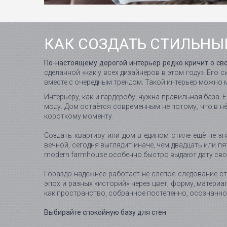
КАК СОЗДАТЬ СТИЛЬНЫЙ
По-настоящему дорогой интерьер редко кричит о сво
сделанной «как у всех дизайнеров в этом году». Его 
вместе с очередным трендом. Такой интерьер можно м
Интерьеру, как и гардеробу, нужна правильная база.
моду. Дом остаётся современным не потому, что в н
короткому моменту.
Создать квартиру или дом в едином стиле ещё не з
вечной, сегодня выглядит иначе, чем двадцать или 
modern farmhouse особенно быстро выдают дату сво
Гораздо надёжнее работает не слепое следование ст
эпох и разных «историй» через цвет, форму, материа
как пространство, собранное постепенно, осознанно
Выбирайте спокойную базу для стен