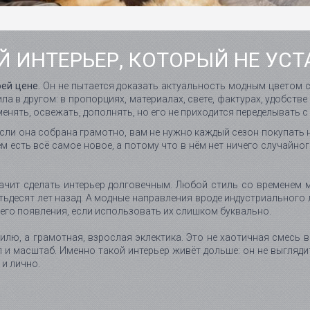
 ИНТЕРЬЕР, КОТОРЫЙ НЕ УСТ
ей цене.
Он не пытается доказать актуальность модным цветом с
сила в другом: в пропорциях, материалах, свете, фактурах, удобств
енять, освежать, дополнять, но его не приходится переделывать с
 Если она собрана грамотно, вам не нужно каждый сезон покупать
ём есть всё самое новое, а потому что в нём нет ничего случайн
начит сделать интерьер долговечным. Любой стиль со временем 
пятьдесят лет назад. А модные направления вроде индустриальног
его появления, если использовать их слишком буквально.
илю, а грамотная, взрослая эклектика. Это не хаотичная смесь в
л и масштаб. Именно такой интерьер живёт дольше: он не выгляди
 и лично.