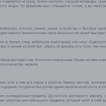
а появляется не сразу. Нужно смотреть хорошие интерьеры, срав
осто модно. Со временем вкус становится точнее, и вы переста
 Телевизоры, колонки, панели, умные устройства и бытовые при
одня кажется технологичным, через несколько лет может выглядет
ать в тёмную стену, мебельную композицию или нишу. Аудиосис
утеры и мелкие устройства - убрать из визуального поля. Чем мен
обязан выглядеть как showroom электроники. Умная система осве
ное количество экранов.
аже если в нём всё новое и дорогое. Именно винтаж, антиквари
ощущение, что дом не был куплен одним заказом из каталога, а со
гие коллекционные предметы. Достаточно винтажного зеркала, с
им силуэтом или небольшого предмета, который несёт в себе в