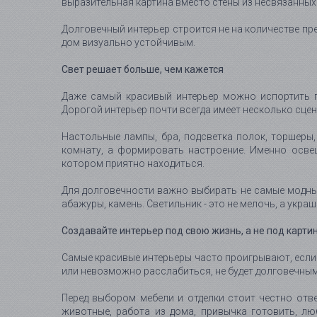
выразительная картина вместо стены из несвязанных
Долговечный интерьер строится не на количестве пр
дом визуально устойчивым.
Свет решает больше, чем кажется
Даже самый красивый интерьер можно испортить п
Дорогой интерьер почти всегда имеет несколько сцен
Настольные лампы, бра, подсветка полок, торшеры, 
комнату, а формировать настроение. Именно освещ
котором приятно находиться.
Для долговечности важно выбирать не самые модные
абажуры, камень. Светильник - это не мелочь, а укра
Создавайте интерьер под свою жизнь, а не под карти
Самые красивые интерьеры часто проигрывают, если о
или невозможно расслабиться, не будет долговечным
Перед выбором мебели и отделки стоит честно отве
животные, работа из дома, привычка готовить, люб