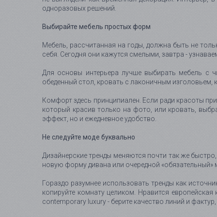
одноразовых решений.
Выбирайте мебель простых форм
Мебель, рассчитанная на годы, должна быть не тол
себя. Сегодня они кажутся смелыми, завтра - узнава
Для основы интерьера лучше выбирать мебель с ч
обеденный стол, кровать с лаконичным изголовьем, к
Комфорт здесь принципиален. Если ради красоты при
который красив только на фото, или кровать, выб
эффект, но и ежедневное удобство.
Не следуйте моде буквально
Дизайнерские тренды меняются почти так же быстро, к
новую форму дивана или очередной «обязательный» м
Гораздо разумнее использовать тренды как источник
копируйте комнату целиком. Нравится европейская 
contemporary luxury - берите качество линий и фактур