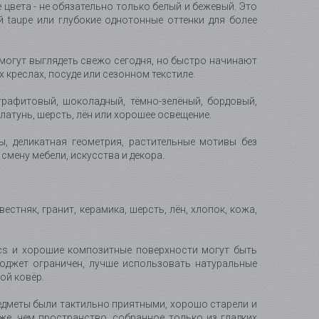
е цвета - не обязательно только белый и бежевый. Это
й taupe или глубокие однотонные оттенки для более
 могут выглядеть свежо сегодня, но быстро начинают
х креслах, посуде или сезонном текстиле.
графитовый, шоколадный, тёмно-зелёный, бордовый,
латунь, шерсть, лён или хорошее освещение.
, деликатная геометрия, растительные мотивы без
смену мебели, искусства и декора.
стняк, гранит, керамика, шерсть, лён, хлопок, кожа,
brics и хорошие композитные поверхности могут быть
юджет ограничен, лучше использовать натуральные
ой ковёр.
редметы были тактильно приятными, хорошо старели и
же, чем пространство, собранное только из гладких