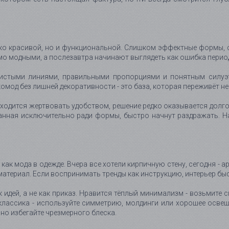
ько красивой, но и функциональной. Слишком эффектные формы, 
емо модными, а послезавтра начинают выглядеть как ошибка перио
истыми линиями, правильными пропорциями и понятным силуэт
омод без лишней декоративности - это база, которая переживёт не 
ходится жертвовать удобством, решение редко оказывается долго
ранная исключительно ради формы, быстро начнут раздражать. Н
ак мода в одежде. Вчера все хотели кирпичную стену, сегодня - арк
атериал. Если воспринимать тренды как инструкцию, интерьер бы
 идей, а не как приказ. Нравится тёплый минимализм - возьмите 
классика - используйте симметрию, молдинги или хорошее освещ
, но избегайте чрезмерного блеска.