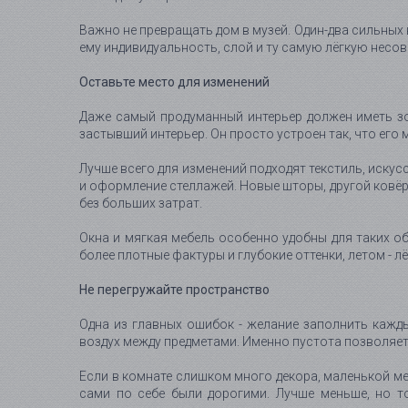
Важно не превращать дом в музей. Один-два сильных 
ему индивидуальность, слой и ту самую лёгкую несо
Оставьте место для изменений
Даже самый продуманный интерьер должен иметь зон
застывший интерьер. Он просто устроен так, что его
Лучше всего для изменений подходят текстиль, искус
и оформление стеллажей. Новые шторы, другой ковёр
без больших затрат.
Окна и мягкая мебель особенно удобны для таких о
более плотные фактуры и глубокие оттенки, летом - лё
Не перегружайте пространство
Одна из главных ошибок - желание заполнить кажды
воздух между предметами. Именно пустота позволяет 
Если в комнате слишком много декора, маленькой ме
сами по себе были дорогими. Лучше меньше, но т