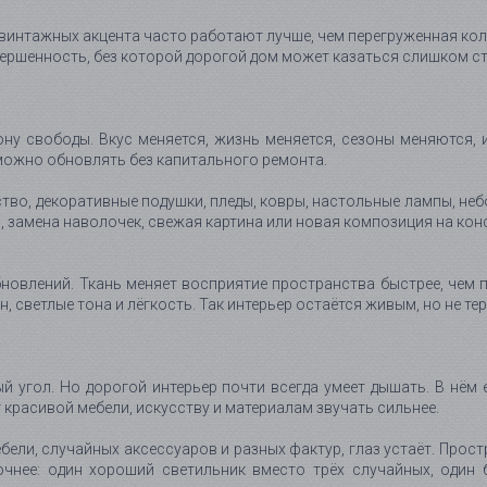
винтажных акцента часто работают лучше, чем перегруженная колле
вершенность, без которой дорогой дом может казаться слишком с
у свободы. Вкус меняется, жизнь меняется, сезоны меняются, 
 можно обновлять без капитального ремонта.
ство, декоративные подушки, пледы, ковры, настольные лампы, не
, замена наволочек, свежая картина или новая композиция на к
бновлений. Ткань меняет восприятие пространства быстрее, чем
н, светлые тона и лёгкость. Так интерьер остаётся живым, но не те
й угол. Но дорогой интерьер почти всегда умеет дышать. В нём 
красивой мебели, искусству и материалам звучать сильнее.
бели, случайных аксессуаров и разных фактур, глаз устаёт. Прост
очнее: один хороший светильник вместо трёх случайных, один 