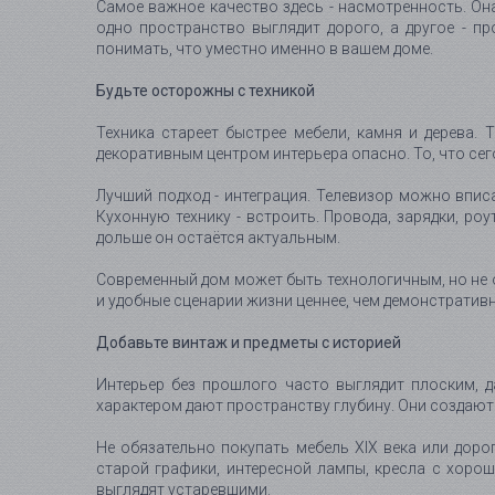
Самое важное качество здесь - насмотренность. Он
одно пространство выглядит дорого, а другое - пр
понимать, что уместно именно в вашем доме.
Будьте осторожны с техникой
Техника стареет быстрее мебели, камня и дерева.
декоративным центром интерьера опасно. То, что сег
Лучший подход - интеграция. Телевизор можно впис
Кухонную технику - встроить. Провода, зарядки, ро
дольше он остаётся актуальным.
Современный дом может быть технологичным, но не 
и удобные сценарии жизни ценнее, чем демонстратив
Добавьте винтаж и предметы с историей
Интерьер без прошлого часто выглядит плоским, д
характером дают пространству глубину. Они создают 
Не обязательно покупать мебель XIX века или доро
старой графики, интересной лампы, кресла с хорош
выглядят устаревшими.