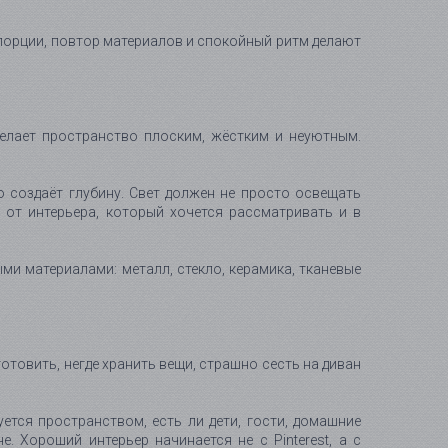
опорции, повтор материалов и спокойный ритм делают
елает пространство плоским, жёстким и неуютным.
то создаёт глубину. Свет должен не просто освещать
 от интерьера, который хочется рассматривать и в
и материалами: металл, стекло, керамика, тканевые
отовить, негде хранить вещи, страшно сесть на диван
ется пространством, есть ли дети, гости, домашние
. Хороший интерьер начинается не с Pinterest, а с