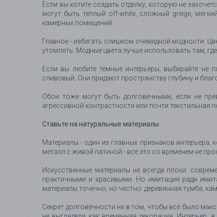
Если вы хотите создать отделку, которую не захочетс
могут быть тёплый off-white, сложный greige, мяг
камерных помещений.
Главное - избегать слишком очевидной модности. Цв
утомлять. Модные цвета лучше использовать там, где и
Если вы любите тёмные интерьеры, выбирайте не п
сливовый. Они придают пространству глубину и благо
Обои тоже могут быть долговечными, если не пре
агрессивной контрастности или почти текстильная по
Ставьте на натуральные материалы
Материалы - один из главных признаков интерьера, к
металл с живой патиной - всё это со временем не пр
Искусственные материалы не всегда плохи: современ
практичными и красивыми. Но имитация ради имит
материалы точечно, но честно: деревянная тумба, ка
Секрет долговечности не в том, чтобы всё было мак
не выглядели как временная декорация. Интерьер, 