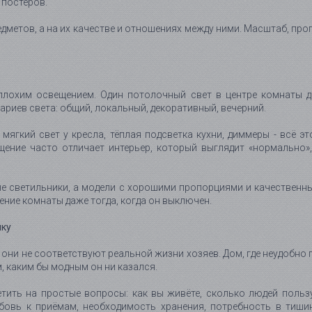
 постеров.
едметов, а на их качестве и отношениях между ними. Масштаб, пр
лохим освещением. Один потолочный свет в центре комнаты д
ариев света: общий, локальный, декоративный, вечерний.
мягкий свет у кресла, тёплая подсветка кухни, диммеры - всё э
ение часто отличает интерьер, который выглядит «нормально»,
 светильники, а модели с хорошими пропорциями и качественным
шение комнаты даже тогда, когда он выключен.
нку
ни не соответствуют реальной жизни хозяев. Дом, где неудобно г
, каким бы модным он ни казался.
тить на простые вопросы: как вы живёте, сколько людей пользу
овь к приёмам, необходимость хранения, потребность в тишине