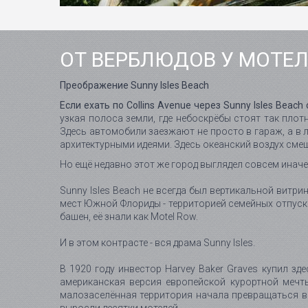
ОТ ВЕРБЛЮДОВ У МОТЕЛ
Преображение Sunny Isles Beach
Если ехать по Collins Avenue через Sunny Isles Beac
узкая полоса земли, где небоскрёбы стоят так плот
Здесь автомобили заезжают не просто в гараж, а в л
архитектурными идеями. Здесь океанский воздух смеш
Но ещё недавно этот же город выглядел совсем иначе
Sunny Isles Beach не всегда был вертикальной витрин
мест Южной Флориды - территорией семейных отпуско
башен, её знали как Motel Row.
И в этом контрасте - вся драма Sunny Isles.
В 1920 году инвестор Harvey Baker Graves купил зде
американская версия европейской курортной мечты.
малозаселённая территория начала превращаться в к