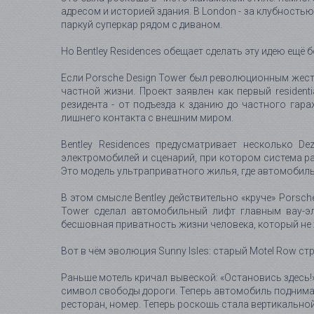
адресом и историей здания. В London - за клубность
паркуй суперкар рядом с диваном.
Но Bentley Residences обещает сделать эту идею ещё 
Если Porsche Design Tower был революционным жесто
частной жизни. Проект заявлен как первый resident
резидента - от подъезда к зданию до частного гара
лишнего контакта с внешним миром.
Bentley Residences предусматривает несколько D
электромобилей и сценарий, при котором система ра
Это модель ультраприватного жилья, где автомобил
В этом смысле Bentley действительно «круче» Porsch
Tower сделал автомобильный лифт главным вау-эл
бесшовная приватность жизни человека, который не 
Вот в чём эволюция Sunny Isles: старый Motel Row стр
Раньше мотель кричал вывеской: «Остановись здесь!
символ свободы дороги. Теперь автомобиль поднимает
ресторан, номер. Теперь роскошь стала вертикальной - ло