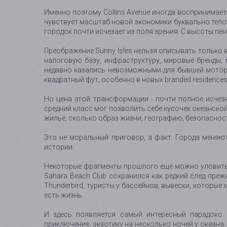
Именно поэтому Collins Avenue иногда воспринимает
чувствует масштаб новой экономики буквально телом
городок почти исчезает из поля зрения. С высоты пен
Преображение Sunny Isles нельзя описывать только 
налоговую базу, инфраструктуру, мировые бренды,
недавно казались невозможными для бывшей моторно
квадратный фут, особенно в новых branded residences
Но цена этой трансформации - почти полное исчезн
средний класс мог позволить себе кусочек океанской
жильё, сколько образ жизни, географию, безопасность
Это не моральный приговор, а факт. Города меняют
истории.
Некоторые фрагменты прошлого ещё можно уловить. Ne
Sahara Beach Club сохранился как редкий след преж
Thunderbird, туристы у бассейнов, вывески, которые 
есть жизнь.
И здесь появляется самый интересный парадокс. 
приключение, экзотику на несколько ночей у океана. Но