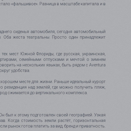
 стало «фальшивое». Разница в масштабе капитала и в
 заднего сиденья автомобиля, сегодня автомобильный
. Оба жеста театральны. Просто один принадлежит
 тех мест Южной Флориды, где русская, украинская,
артирами, семейными отпусками и мечтой о зимнем
оворить на нескольких языках, быть рядом с Aventura
округ удобства.
о хорошем месте для жизни. Раньше идеальный курорт
это резиденция над землёй, где можно получить пляж,
 Город сжимается до вертикального комплекса.
. Он был к этому подготовлен своей географией. Узкая
ав. Когда стоимость земли растёт, горизонтальная
и рынок готов платить за вид, бренд и приватность.