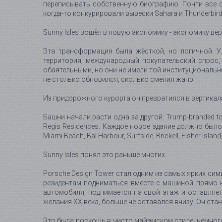
переписывать собственную биографию. Почти все ст
когда-то конкурировали вывески Sahara и Thunderbird
Sunny Isles вошёл в новую экономику - экономику ве
Эта трансформация была жёсткой, но логичной. У 
территория, международный покупательский спрос,
обаятельными, но они не имели той институционально
не столько обновился, сколько сменил жанр.
Из придорожного курорта он превратился в вертикальн
Башни начали расти одна за другой: Trump-branded tower
Regis Residences. Каждое новое здание должно было
Miami Beach, Bal Harbour, Surfside, Brickell, Fisher 
Sunny Isles понял это раньше многих.
Porsche Design Tower стал одним из самых ярких симв
резидентам подниматься вместе с машиной прямо к 
автомобиля, поднимается на свой этаж и оставляет
желания XX века, больше не оставался внизу. Он ста
Это была роскошь в чисто майамском стиле: немного