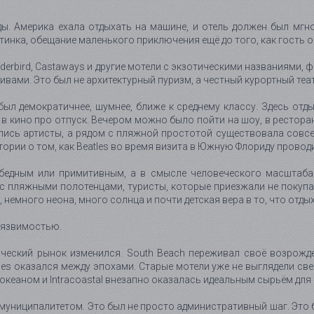
ы. Америка ехала отдыхать на машине, и отель должен был мгно
тинка, обещание маленького приключения ещё до того, как гость 
Thunderbird, Castaways и другие мотели с экзотическими названия
ами. Это был не архитектурный пуризм, а честный курортный теат
н был демократичнее, шумнее, ближе к среднему классу. Здесь отд
в кино про отпуск. Вечером можно было пойти на шоу, в ресторан
ялись артисты, а рядом с пляжной простотой существовала совс
истории о том, как Beatles во время визита в Южную Флориду прово
 бедным или примитивным, а в смысле человеческого масштаба.
 с пляжными полотенцами, туристы, которые приезжали не покупат
 немного неона, много солнца и почти детская вера в то, что отды
уязвимостью.
ический рынок изменился. South Beach переживал своё возрожден
Isles оказался между эпохами. Старые мотели уже не выглядели св
океаном и Intracoastal внезапно оказалась идеальным сырьём для
м муниципалитетом. Это был не просто административный шаг. Это 