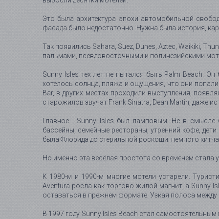
выросли десятки мотелей.
Это была архитектура эпохи автомобильной свобод
фасада было недостаточно. Нужна была история, кар
Так появились Sahara, Suez, Dunes, Aztec, Waikiki, 
пальмами, псевдовосточными и полинезийскими мотив
Sunny Isles тех лет не пытался быть Palm Beach. О
хотелось солнца, пляжа и ощущения, что они попали 
Bar, в других местах проходили выступления, появл
старожилов звучат Frank Sinatra, Dean Martin, даже 
Главное - Sunny Isles был ламповым. Не в смысле
бассейны, семейные рестораны, утренний кофе, дети
была Флорида до стерильной роскоши: немного китча,
Но именно эта весёлая простота со временем стала 
К 1980-м и 1990-м многие мотели устарели. Турист
Aventura росла как торгово-жилой магнит, а Sunny 
оставаться в прежнем формате. Узкая полоса между 
В 1997 году Sunny Isles Beach стал самостоятельны