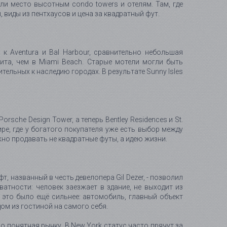
ли место высотным condo towers и отелям. Там, где
 виды из пентхаусов и цена за квадратный фут.
к Aventura и Bal Harbour, сравнительно небольшая
ита, чем в Miami Beach. Старые мотели могли быть
ельных к наследию городах. В результате Sunny Isles
Porsche Design Tower, а теперь Bentley Residences и St.
ре, где у богатого покупателя уже есть выбор между
 Нужно продавать не квадратные футы, а идею жизни.
, названный в честь девелопера Gil Dezer, - позволил
атности: человек заезжает в здание, не выходит из
 это было ещё сильнее: автомобиль, главный объект
ом из гостиной на самого себя.
 понятная рынку. В New York статус часто прячут за