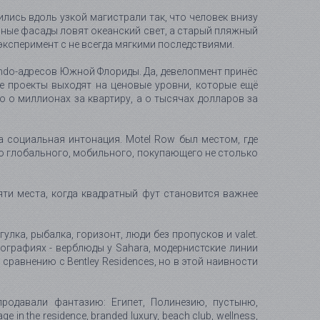
лись вдоль узкой магистрали так, что человек внизу
нные фасады ловят океанский свет, а старый пляжный
 эксперимент с не всегда мягкими последствиями.
ondo-адресов Южной Флориды. Да, девелопмент принёс
е проекты выходят на ценовые уровни, которые ещё
 о миллионах за квартиру, а о тысячах долларов за
а социальная интонация. Motel Row был местом, где
сто глобального, мобильного, покупающего не столько
яти места, когда квадратный фут становится важнее
лка, рыбалка, горизонт, люди без пропусков и valet.
тографиях - верблюды у Sahara, модернистские линии
 сравнению с Bentley Residences, но в этой наивности
продавали фантазию: Египет, Полинезию, пустыню,
n the residence, branded luxury, beach club, wellness,