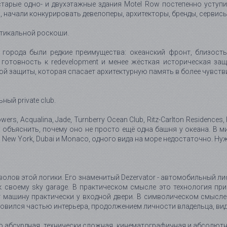
арые одно- и двухэтажные здания Motel Row постепенно уступи
, начали конкурировать девелоперы, архитекторы, бренды, сервисы,
ртикальной роскоши.
города были редкие преимущества: океанский фронт, близость 
 готовность к redevelopment и менее жёсткая историческая защ
й защиты, которая спасает архитектурную память в более чувствит
ый private club.
s, Acqualina, Jade, Turnberry Ocean Club, Ritz-Carlton Residences, 
 объяснить, почему оно не просто ещё одна башня у океана. В ми
Island, New York, Dubai и Monaco, одного вида на море недостаточно.
олов этой логики. Его знаменитый Dezervator - автомобильный лифт
своему sky garage. В практическом смысле это технология прив
 машину практически у входной двери. В символическом смысле
новился частью интерьера, продолжением личности владельца, вид
 абсурдная, технически сложная, кинематографичная и абсолютно