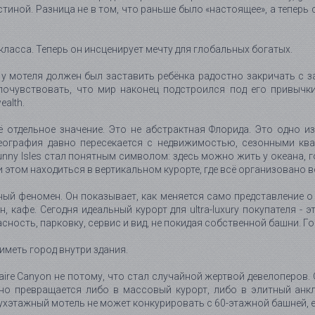
стиной. Разница не в том, что раньше было «настоящее», а теперь
класса. Теперь он инсценирует мечту для глобальных богатых.
д у мотеля должен был заставить ребёнка радостно закричать с
почувствовать, что мир наконец подстроился под его привычки
ealth.
ё отдельное значение. Это не абстрактная Флорида. Это одно из
еография давно пересекается с недвижимостью, сезонными кв
nny Isles стал понятным символом: здесь можно жить у океана, г
ри этом находиться в вертикальном курорте, где всё организовано в
ный феномен. Он показывает, как меняется само представление 
н, кафе. Сегодня идеальный курорт для ultra-luxury покупателя - 
зопасность, парковку, сервис и вид, не покидая собственной башни.
 иметь город внутри здания.
onaire Canyon не потому, что стал случайной жертвой девелоперов
о превращается либо в массовый курорт, либо в элитный анкл
хэтажный мотель не может конкурировать с 60-этажной башней, есл