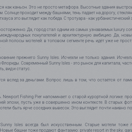
ся как каньон. Это не просто метафора. Высотные здания выстрои
. Солнце проходит между башнями, тень падает на дорогу, стекля
тхауса это выглядит как победа. С тротуара - как урбанистический
восторженно. Да, город стал одним из самых узнаваемых luxury c
 международных покупателей и архитектурную амбицию. Да, новы
й полосы мотелей: в топовом сегменте речь идёт уже не просто
.
овение прежнего Sunny Isles. Исчезли не только здания. Исчезл
 Флориды. Современный Sunny Isles - это рынок для капитала, ча
, вид и статус.
ся вслед за деньгами. Вопрос лишь в том, что остаётся от пам
wport Fishing Pier напоминает о старой курортной логике: прогу
ней эпохи, пусть уже в совершенно ином контексте. В старых фо
хотели быть ярче соседних вывесок. Это выглядит почти наивно по
Sunny Isles всегда был искусственным. Старые мотели тоже 
вые башни тоже продают фантазию: private resort in the sky, garage i