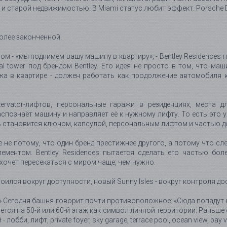
ю и старой недвижимостью. В Miami статус любит эффект. Porsche D
более законченной.
м - «мы поднимем вашу машину в квартиру», - Bentley Residences
ial tower под брендом Bentley. Его идея не просто в том, что ма
жа в квартире - должен работать как продолжение автомобиля кл
ezervator-лифтов, персональные гаражи в резиденциях, места 
спознаёт машину и направляет её к нужному лифту. То есть это 
ь становится ключом, капсулой, персональным лифтом и частью 
e не потому, что один бренд престижнее другого, а потому что с
ементом. Bentley Residences пытается сделать его частью бо
хочет пересекаться с миром чаще, чем нужно.
оился вокруг доступности, новый Sunny Isles - вокруг контроля до
» Сегодня башня говорит почти противоположное: «Сюда попадут 
ся на 50-й или 60-й этаж как символ личной территории. Раньше 
бби, лифт, private foyer, sky garage, terrace pool, ocean view, bay vi