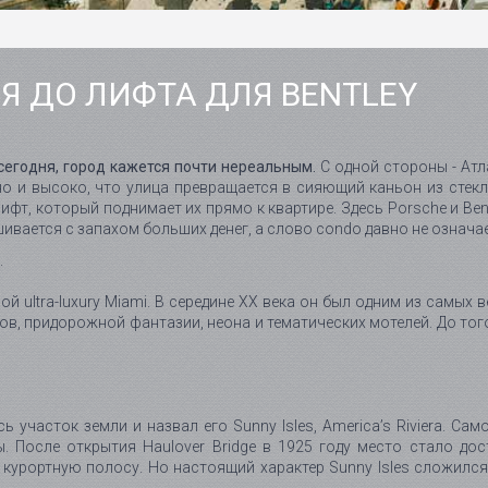
Я ДО ЛИФТА ДЛЯ BENTLEY
h сегодня, город кажется почти нереальным.
С одной стороны - Атла
но и высоко, что улица превращается в сияющий каньон из стекл
ифт, который поднимает их прямо к квартире. Здесь Porsche и Be
ивается с запахом больших денег, а слово condo давно не означае
.
ой ultra-luxury Miami. В середине XX века он был одним из самых
в, придорожной фантазии, неона и тематических мотелей. До того
сь участок земли и назвал его Sunny Isles, America’s Riviera. Са
 После открытия Haulover Bridge в 1925 году место стало дос
урортную полосу. Но настоящий характер Sunny Isles сложился поз