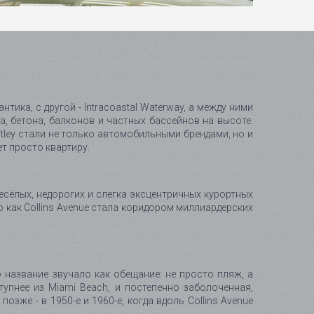
нтика, с другой - Intracoastal Waterway, а между ними
а, бетона, балконов и частных бассейнов на высоте.
ntley стали не только автомобильными брендами, но и
т просто квартиру.
 весёлых, недорогих и слегка эксцентричных курортных
 как Collins Avenue стала коридором миллиардерских
мо название звучало как обещание: не просто пляж, а
тупнее из Miami Beach, и постепенно заболоченная,
же - в 1950-е и 1960-е, когда вдоль Collins Avenue