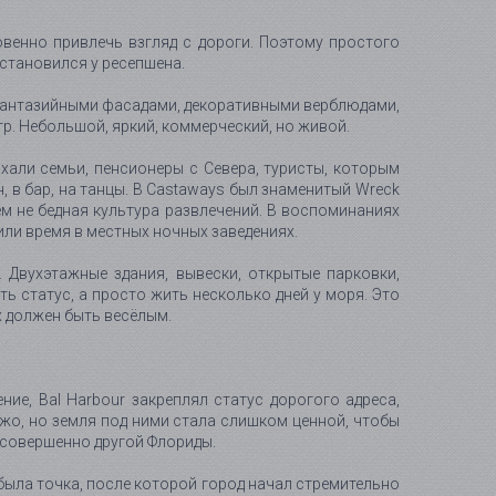
венно привлечь взгляд с дороги. Поэтому простого
остановился у ресепшена.
ми, фантазийными фасадами, декоративными верблюдами,
р. Небольшой, яркий, коммерческий, но живой.
ыхали семьи, пенсионеры с Севера, туристы, которым
, в бар, на танцы. В Castaways был знаменитый Wreck
ем не бедная культура развлечений. В воспоминаниях
дили время в местных ночных заведениях.
 Двухэтажные здания, вывески, открытые парковки,
ь статус, а просто жить несколько дней у моря. Это
х должен быть весёлым.
ие, Bal Harbour закреплял статус дорогого адреса,
ежо, но земля под ними стала слишком ценной, чтобы
 совершенно другой Флориды.
была точка, после которой город начал стремительно