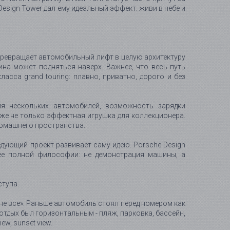
esign Tower дал ему идеальный эффект: живи в небе и
 превращает автомобильный лифт в целую архитектуру
шина может подняться наверх. Важнее, что весь путь
асса grand touring: плавно, приватно, дорого и без
для нескольких автомобилей, возможность зарядки
уже не только эффектная игрушка для коллекционера.
домашнего пространства.
ледующий проект развивает саму идею. Porsche Design
лее полной философии: не демонстрация машины, а
ступа.
не все». Раньше автомобиль стоял перед номером как
отдых был горизонтальным - пляж, парковка, бассейн,
ew, sunset view.