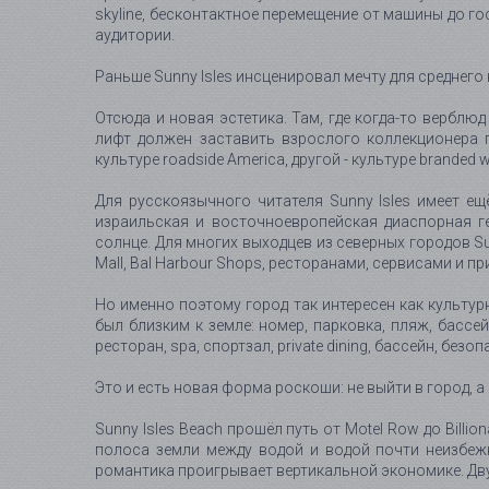
skyline, бесконтактное перемещение от машины до го
аудитории.
Раньше Sunny Isles инсценировал мечту для среднего 
Отсюда и новая эстетика. Там, где когда-то верблю
лифт должен заставить взрослого коллекционера 
культуре roadside America, другой - культуре branded w
Для русскоязычного читателя Sunny Isles имеет ещ
израильская и восточноевропейская диаспорная г
солнце. Для многих выходцев из северных городов Su
Mall, Bal Harbour Shops, ресторанами, сервисами и п
Но именно поэтому город так интересен как культур
был близким к земле: номер, парковка, пляж, бассей
ресторан, spa, спортзал, private dining, бассейн, бе
Это и есть новая форма роскоши: не выйти в город, а
Sunny Isles Beach прошёл путь от Motel Row до Billi
полоса земли между водой и водой почти неизбежн
романтика проигрывает вертикальной экономике. Дву